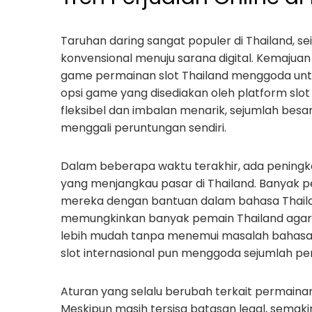
Taruhan daring sangat populer di Thailand, se
konvensional menuju sarana digital. Kemajua
game permainan slot Thailand menggoda unt
opsi game yang disediakan oleh platform slot
fleksibel dan imbalan menarik, sejumlah bes
menggali peruntungan sendiri.
Dalam beberapa waktu terakhir, ada peningka
yang menjangkau pasar di Thailand. Banyak 
mereka dengan bantuan dalam bahasa Thailan
memungkinkan banyak pemain Thailand agar m
lebih mudah tanpa menemui masalah bahasa da
slot internasional pun menggoda sejumlah p
Aturan yang selalu berubah terkait permainan 
Meskipun masih tersisa batasan legal, semak