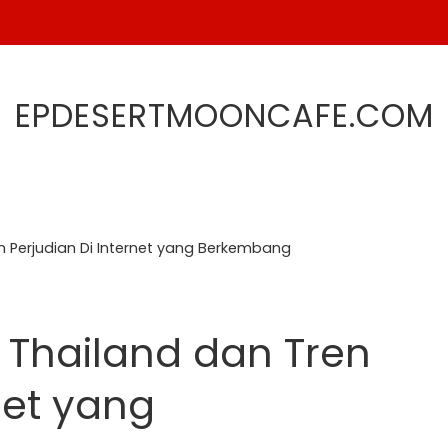
EPDESERTMOONCAFE.COM
n Perjudian Di Internet yang Berkembang
 Thailand dan Tren
net yang