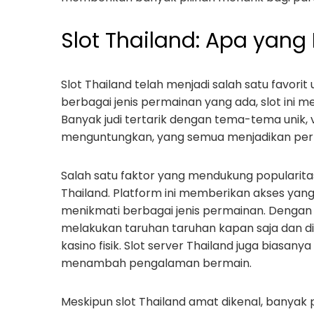
Slot Thailand: Apa yang 
Slot Thailand telah menjadi salah satu favori
berbagai jenis permainan yang ada, slot ini
Banyak judi tertarik dengan tema-tema unik, 
menguntungkan, yang semua menjadikan permai
Salah satu faktor yang mendukung popularitas
Thailand. Platform ini memberikan akses yan
menikmati berbagai jenis permainan. Dengan
melakukan taruhan taruhan kapan saja dan di
kasino fisik. Slot server Thailand juga bias
menambah pengalaman bermain.
Meskipun slot Thailand amat dikenal, banyak 