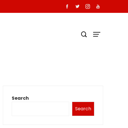
Search
Search