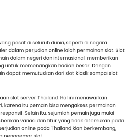
ng pesat di seluruh dunia, seperti di negara
ler dalam perjudian online ialah permainan slot. Slot
ain dalam negeri dan internasional, memberikan
ng untuk memenangkan hadiah besar. Dengan
n dapat memutuskan dari slot klasik sampai slot
an slot server Thailand. Hal ini menawarkan
ri, karena itu pemain bisa mengakses permainan
responsif. Selain itu, sejumlah pemain juga mulai
berikan variasi dan fitur yang tidak ditemukan pada
i perjudian online pada Thailand kian berkembang,
a penggemar slot.