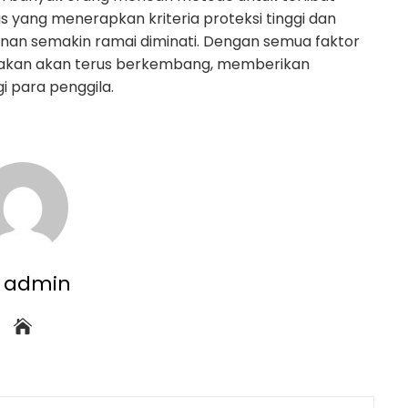
s yang menerapkan kriteria proteksi tinggi dan
an semakin ramai diminati. Dengan semua faktor
rkirakan akan terus berkembang, memberikan
 para penggila.
 admin