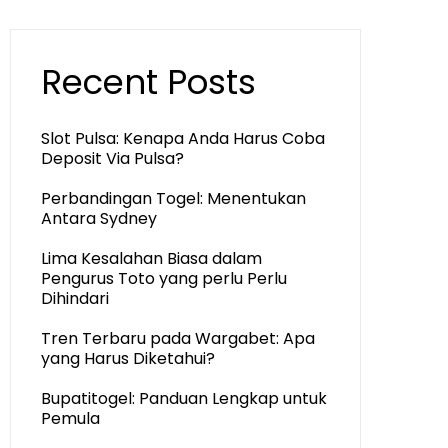
Recent Posts
Slot Pulsa: Kenapa Anda Harus Coba
Deposit Via Pulsa?
Perbandingan Togel: Menentukan
Antara Sydney
Lima Kesalahan Biasa dalam
Pengurus Toto yang perlu Perlu
Dihindari
Tren Terbaru pada Wargabet: Apa
yang Harus Diketahui?
Bupatitogel: Panduan Lengkap untuk
Pemula