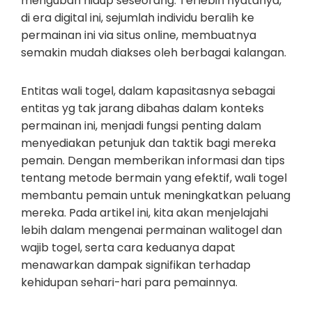
mengubah hidup seseorang. Terlebih nyatanya,
di era digital ini, sejumlah individu beralih ke
permainan ini via situs online, membuatnya
semakin mudah diakses oleh berbagai kalangan.
Entitas wali togel, dalam kapasitasnya sebagai
entitas yg tak jarang dibahas dalam konteks
permainan ini, menjadi fungsi penting dalam
menyediakan petunjuk dan taktik bagi mereka
pemain. Dengan memberikan informasi dan tips
tentang metode bermain yang efektif, wali togel
membantu pemain untuk meningkatkan peluang
mereka. Pada artikel ini, kita akan menjelajahi
lebih dalam mengenai permainan walitogel dan
wajib togel, serta cara keduanya dapat
menawarkan dampak signifikan terhadap
kehidupan sehari-hari para pemainnya.