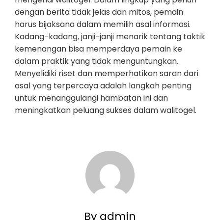
dengan berita tidak jelas dan mitos, pemain
harus bijaksana dalam memilih asal informasi.
Kadang-kadang, janji-janji menarik tentang taktik
kemenangan bisa memperdaya pemain ke
dalam praktik yang tidak menguntungkan.
Menyelidiki riset dan memperhatikan saran dari
asal yang terpercaya adalah langkah penting
untuk menanggulangi hambatan ini dan
meningkatkan peluang sukses dalam walitogel.
By admin