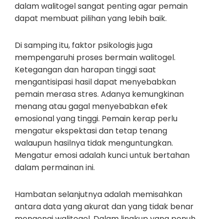
dalam walitogel sangat penting agar pemain
dapat membuat pilihan yang lebih baik.
Di samping itu, faktor psikologis juga
mempengaruhi proses bermain walitogel.
Ketegangan dan harapan tinggi saat
mengantisipasi hasil dapat menyebabkan
pemain merasa stres. Adanya kemungkinan
menang atau gagal menyebabkan efek
emosional yang tinggi. Pemain kerap perlu
mengatur ekspektasi dan tetap tenang
walaupun hasilnya tidak menguntungkan.
Mengatur emosi adalah kunci untuk bertahan
dalam permainan ini.
Hambatan selanjutnya adalah memisahkan
antara data yang akurat dan yang tidak benar
mengenai walitogel. Dalam lingkup yang penuh