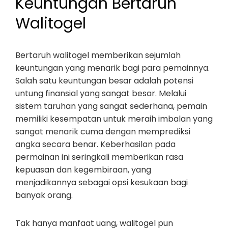
Keuntungan Bertaruh
Walitogel
Bertaruh walitogel memberikan sejumlah
keuntungan yang menarik bagi para pemainnya.
Salah satu keuntungan besar adalah potensi
untung finansial yang sangat besar. Melalui
sistem taruhan yang sangat sederhana, pemain
memiliki kesempatan untuk meraih imbalan yang
sangat menarik cuma dengan memprediksi
angka secara benar. Keberhasilan pada
permainan ini seringkali memberikan rasa
kepuasan dan kegembiraan, yang
menjadikannya sebagai opsi kesukaan bagi
banyak orang.
Tak hanya manfaat uang, walitogel pun