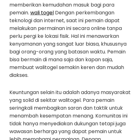
memberikan kemudahan masuk bagi para
pemain.
wali togel
Dengan perkembangan
teknologi dan internet, saat ini pemain dapat
melakukan permainan ini secara online tanpa
perlu pergi ke lokasi fisik. Hal ini menawarkan
kenyamanan yang sangat luar biasa, khususnya
bagi orang-orang yang batasan waktu. Pemain
bisa bermain di mana saja dan kapan saja,
membuat walitogel semakin keren dan mudah
diakses.
Keuntungan selain itu adalah adanya masyarakat
yang solid di sekitar walitogel. Para pemain
seringkali membagikan saran dan taktik untuk
menambah kesempatan menang. Komunitas ini
tidak hanya menyediakan dukungan tetapi juga
wawasan berharga yang dapat pemain untuk
lebih memahami permainan. Dengan