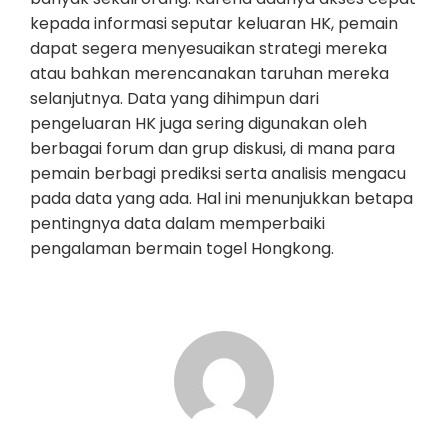
kepada informasi seputar keluaran HK, pemain
dapat segera menyesuaikan strategi mereka
atau bahkan merencanakan taruhan mereka
selanjutnya. Data yang dihimpun dari
pengeluaran HK juga sering digunakan oleh
berbagai forum dan grup diskusi, di mana para
pemain berbagi prediksi serta analisis mengacu
pada data yang ada. Hal ini menunjukkan betapa
pentingnya data dalam memperbaiki
pengalaman bermain togel Hongkong.