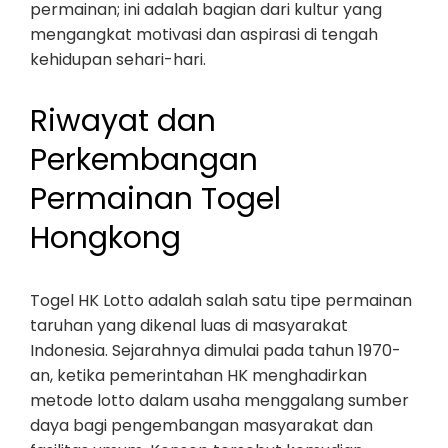
permainan; ini adalah bagian dari kultur yang
mengangkat motivasi dan aspirasi di tengah
kehidupan sehari-hari.
Riwayat dan
Perkembangan
Permainan Togel
Hongkong
Togel HK Lotto adalah salah satu tipe permainan
taruhan yang dikenal luas di masyarakat
Indonesia. Sejarahnya dimulai pada tahun 1970-
an, ketika pemerintahan HK menghadirkan
metode lotto dalam usaha menggalang sumber
daya bagi pengembangan masyarakat dan