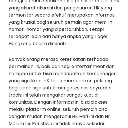
baru, juga menimbulkan rasa penasaran. Data HK
yang akurat akurasi dan pengeluaran HK yang
termonitor secara efektif merupakan informasi
yang krusial bagi seluruh pemain agar memilih
nomor-nomor yang dipertaruhkan. Tetapi,
terdapat lebih dari hanya angka yang Togel
Hongkong begitu diminati.
Banyak orang merasa keterikatan terhadap
permainan ini, baik dari segi entertainment dan
harapan untuk bisa mendapatkan kemenangan
yang signifikan. HK Lotto memberikan peluang
bagi siapa saja untuk mengetes nasibnya, dan
tradisi ini telah mengakar sangat kuat di
komunitas. Dengan informasi ini bisa diakses
melalui platform online, seluruh pemain bisa
dengan mudah mengetahui HK Hari Ini dan HK
Malam Ini. Peristiwa ini tidak hanya sekadar