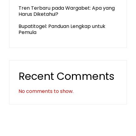
Tren Terbaru pada Wargabet: Apa yang
Harus Diketahui?
Bupatitogel: Panduan Lengkap untuk
Pemula
Recent Comments
No comments to show.