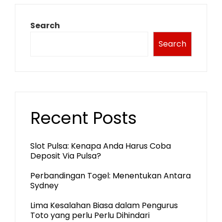
Search
Search
Recent Posts
Slot Pulsa: Kenapa Anda Harus Coba
Deposit Via Pulsa?
Perbandingan Togel: Menentukan Antara
Sydney
Lima Kesalahan Biasa dalam Pengurus
Toto yang perlu Perlu Dihindari