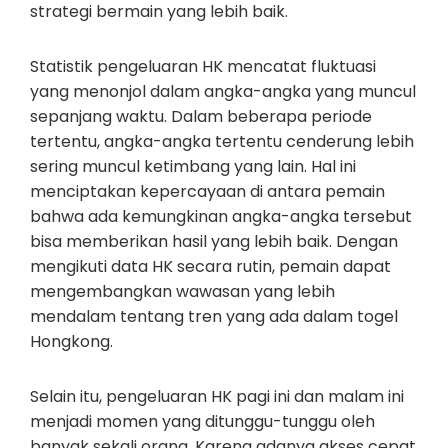
strategi bermain yang lebih baik.
Statistik pengeluaran HK mencatat fluktuasi
yang menonjol dalam angka-angka yang muncul
sepanjang waktu. Dalam beberapa periode
tertentu, angka-angka tertentu cenderung lebih
sering muncul ketimbang yang lain. Hal ini
menciptakan kepercayaan di antara pemain
bahwa ada kemungkinan angka-angka tersebut
bisa memberikan hasil yang lebih baik. Dengan
mengikuti data HK secara rutin, pemain dapat
mengembangkan wawasan yang lebih
mendalam tentang tren yang ada dalam togel
Hongkong.
Selain itu, pengeluaran HK pagi ini dan malam ini
menjadi momen yang ditunggu-tunggu oleh
banyak sekali orang. Karena adanya akses cepat