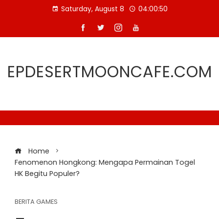
Skip
Saturday, August 8
04:00:51
to
content
EPDESERTMOONCAFE.COM
Home
Fenomenon Hongkong: Mengapa Permainan Togel
HK Begitu Populer?
BERITA GAMES