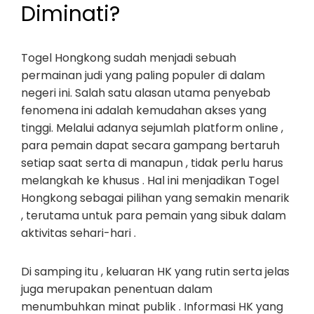
Diminati?
Togel Hongkong sudah menjadi sebuah
permainan judi yang paling populer di dalam
negeri ini. Salah satu alasan utama penyebab
fenomena ini adalah kemudahan akses yang
tinggi. Melalui adanya sejumlah platform online ,
para pemain dapat secara gampang bertaruh
setiap saat serta di manapun , tidak perlu harus
melangkah ke khusus . Hal ini menjadikan Togel
Hongkong sebagai pilihan yang semakin menarik
, terutama untuk para pemain yang sibuk dalam
aktivitas sehari-hari .
Di samping itu , keluaran HK yang rutin serta jelas
juga merupakan penentuan dalam
menumbuhkan minat publik . Informasi HK yang