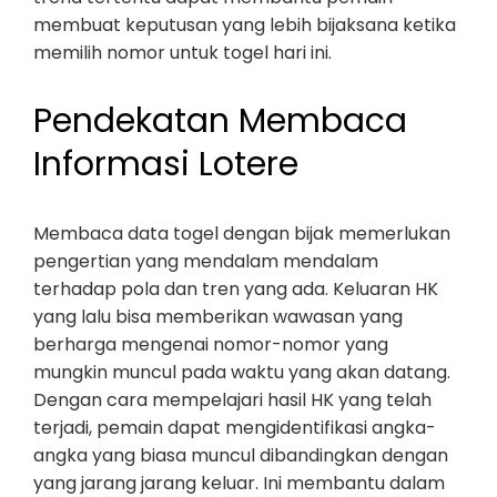
membuat keputusan yang lebih bijaksana ketika
memilih nomor untuk togel hari ini.
Pendekatan Membaca
Informasi Lotere
Membaca data togel dengan bijak memerlukan
pengertian yang mendalam mendalam
terhadap pola dan tren yang ada. Keluaran HK
yang lalu bisa memberikan wawasan yang
berharga mengenai nomor-nomor yang
mungkin muncul pada waktu yang akan datang.
Dengan cara mempelajari hasil HK yang telah
terjadi, pemain dapat mengidentifikasi angka-
angka yang biasa muncul dibandingkan dengan
yang jarang jarang keluar. Ini membantu dalam