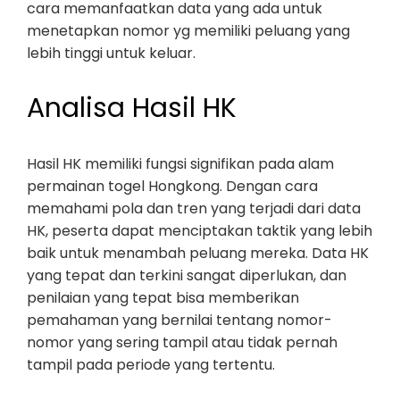
cara memanfaatkan data yang ada untuk
menetapkan nomor yg memiliki peluang yang
lebih tinggi untuk keluar.
Analisa Hasil HK
Hasil HK memiliki fungsi signifikan pada alam
permainan togel Hongkong. Dengan cara
memahami pola dan tren yang terjadi dari data
HK, peserta dapat menciptakan taktik yang lebih
baik untuk menambah peluang mereka. Data HK
yang tepat dan terkini sangat diperlukan, dan
penilaian yang tepat bisa memberikan
pemahaman yang bernilai tentang nomor-
nomor yang sering tampil atau tidak pernah
tampil pada periode yang tertentu.