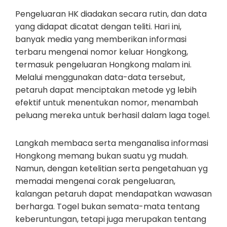
Pengeluaran HK diadakan secara rutin, dan data
yang didapat dicatat dengan teliti. Hari ini,
banyak media yang memberikan informasi
terbaru mengenai nomor keluar Hongkong,
termasuk pengeluaran Hongkong malam ini.
Melalui menggunakan data-data tersebut,
petaruh dapat menciptakan metode yg lebih
efektif untuk menentukan nomor, menambah
peluang mereka untuk berhasil dalam laga togel.
Langkah membaca serta menganalisa informasi
Hongkong memang bukan suatu yg mudah.
Namun, dengan ketelitian serta pengetahuan yg
memadai mengenai corak pengeluaran,
kalangan petaruh dapat mendapatkan wawasan
berharga. Togel bukan semata-mata tentang
keberuntungan, tetapi juga merupakan tentang