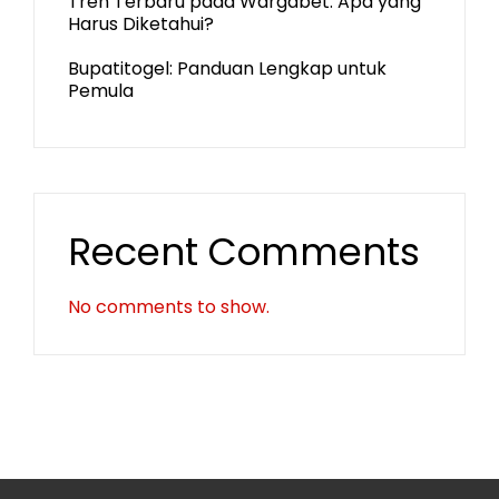
Tren Terbaru pada Wargabet: Apa yang
Harus Diketahui?
Bupatitogel: Panduan Lengkap untuk
Pemula
Recent Comments
No comments to show.