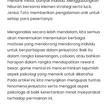
menarik minat banyak individu. Menggabungkan
hiburan bersama elemen strategi serta luck,
Jenius Toto memberikan pengalaman unik untuk
setiap para pesertanya.
Menganalisis secara lebih mendalam, kita semua
akan menemukan menemukan berbagai
motivasi yang mendorong mendorong individu
untuk berpartisipasi dalam jeniustoto. Baik itu
dalam rangka kesenangan, cobaan, atau bahkan
harapan dalam rangka mendapatkan reward
besar, game mental ini mencerminkan sejumlah
aspek psikologi yang menarik untuk diketahui.
Pada artikel ini, kita menyajikan mengupas tuntas
fenomena jeniustoto serta menggali aspek
psikologis di balik ketertarikan minat masyarakat
terhadap permainan ini.