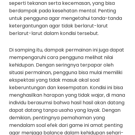
seperti tekanan serta kecemasan, yang bisa
berdampak pada kesehatan mental. Penting
untuk pengguna agar mengetahui tanda-tanda
ketergantungan agar tidak berlarut-larut
berlarut-larut dalam kondisi tersebut.
Di samping itu, dampak permainan ini juga dapat
mempengaruhi cara pengguna melihat nilai
kehidupan. Dengan seringnya terpapar oleh
situasi permainan, pengguna bisa mulai memiliki
ekspektasi yang tidak masuk akal soal
keberuntungan dan kesempatan. Kondisi ini bisa
menghasilkan harapan yang tidak wajar, di mana
individu berasumsi bahwa hasil hasil akan datang
dapat datang tanpa usaha yang layak. Dengan
demikian, pentingnya pemahaman yang
mendalam soal efek dari game ini amat penting
agar menjaga balance dalam kehidupan sehari-