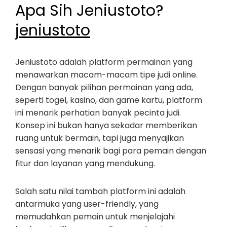
Apa Sih Jeniustoto?
jeniustoto
Jeniustoto adalah platform permainan yang
menawarkan macam-macam tipe judi online.
Dengan banyak pilihan permainan yang ada,
seperti togel, kasino, dan game kartu, platform
ini menarik perhatian banyak pecinta judi.
Konsep ini bukan hanya sekadar memberikan
ruang untuk bermain, tapi juga menyajikan
sensasi yang menarik bagi para pemain dengan
fitur dan layanan yang mendukung.
Salah satu nilai tambah platform ini adalah
antarmuka yang user-friendly, yang
memudahkan pemain untuk menjelajahi