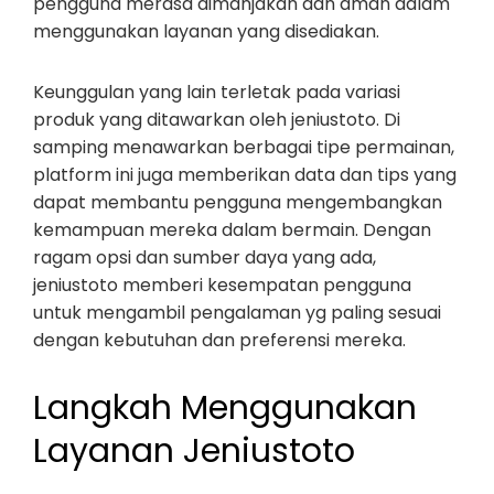
pengguna merasa dimanjakan dan aman dalam
menggunakan layanan yang disediakan.
Keunggulan yang lain terletak pada variasi
produk yang ditawarkan oleh jeniustoto. Di
samping menawarkan berbagai tipe permainan,
platform ini juga memberikan data dan tips yang
dapat membantu pengguna mengembangkan
kemampuan mereka dalam bermain. Dengan
ragam opsi dan sumber daya yang ada,
jeniustoto memberi kesempatan pengguna
untuk mengambil pengalaman yg paling sesuai
dengan kebutuhan dan preferensi mereka.
Langkah Menggunakan
Layanan Jeniustoto