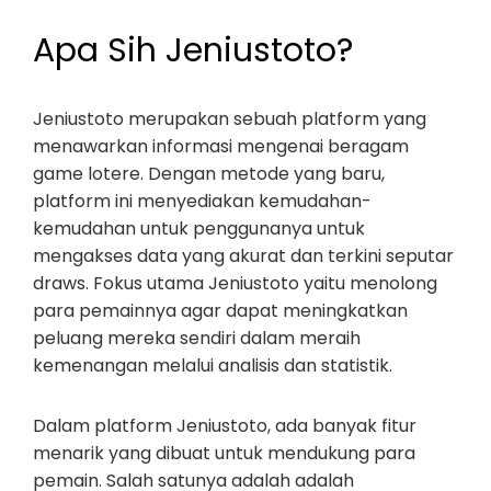
Apa Sih Jeniustoto?
Jeniustoto merupakan sebuah platform yang
menawarkan informasi mengenai beragam
game lotere. Dengan metode yang baru,
platform ini menyediakan kemudahan-
kemudahan untuk penggunanya untuk
mengakses data yang akurat dan terkini seputar
draws. Fokus utama Jeniustoto yaitu menolong
para pemainnya agar dapat meningkatkan
peluang mereka sendiri dalam meraih
kemenangan melalui analisis dan statistik.
Dalam platform Jeniustoto, ada banyak fitur
menarik yang dibuat untuk mendukung para
pemain. Salah satunya adalah adalah