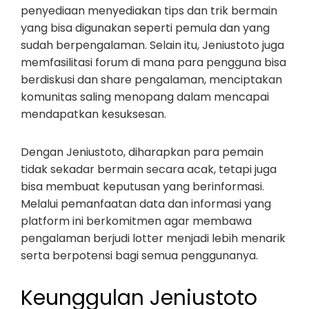
penyediaan menyediakan tips dan trik bermain
yang bisa digunakan seperti pemula dan yang
sudah berpengalaman. Selain itu, Jeniustoto juga
memfasilitasi forum di mana para pengguna bisa
berdiskusi dan share pengalaman, menciptakan
komunitas saling menopang dalam mencapai
mendapatkan kesuksesan.
Dengan Jeniustoto, diharapkan para pemain
tidak sekadar bermain secara acak, tetapi juga
bisa membuat keputusan yang berinformasi.
Melalui pemanfaatan data dan informasi yang
platform ini berkomitmen agar membawa
pengalaman berjudi lotter menjadi lebih menarik
serta berpotensi bagi semua penggunanya.
Keunggulan Jeniustoto