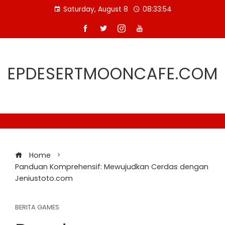
Skip
Saturday, August 8
08:33:55
to
content
EPDESERTMOONCAFE.COM
Home
Panduan Komprehensif: Mewujudkan Cerdas dengan
Jeniustoto.com
BERITA GAMES