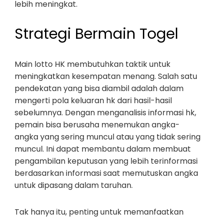
lebih meningkat.
Strategi Bermain Togel
Main lotto HK membutuhkan taktik untuk
meningkatkan kesempatan menang. Salah satu
pendekatan yang bisa diambil adalah dalam
mengerti pola keluaran hk dari hasil-hasil
sebelumnya. Dengan menganalisis informasi hk,
pemain bisa berusaha menemukan angka-
angka yang sering muncul atau yang tidak sering
muncul. Ini dapat membantu dalam membuat
pengambilan keputusan yang lebih terinformasi
berdasarkan informasi saat memutuskan angka
untuk dipasang dalam taruhan.
Tak hanya itu, penting untuk memanfaatkan