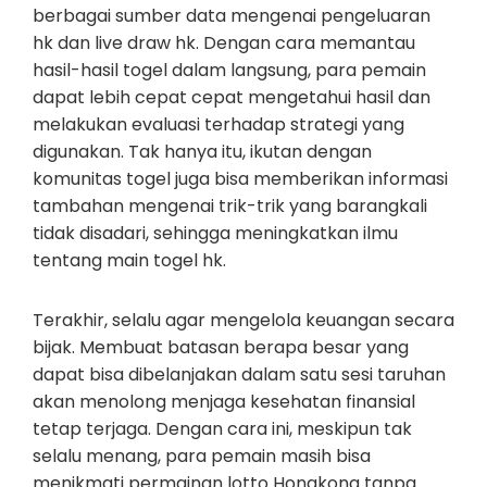
berbagai sumber data mengenai pengeluaran
hk dan live draw hk. Dengan cara memantau
hasil-hasil togel dalam langsung, para pemain
dapat lebih cepat cepat mengetahui hasil dan
melakukan evaluasi terhadap strategi yang
digunakan. Tak hanya itu, ikutan dengan
komunitas togel juga bisa memberikan informasi
tambahan mengenai trik-trik yang barangkali
tidak disadari, sehingga meningkatkan ilmu
tentang main togel hk.
Terakhir, selalu agar mengelola keuangan secara
bijak. Membuat batasan berapa besar yang
dapat bisa dibelanjakan dalam satu sesi taruhan
akan menolong menjaga kesehatan finansial
tetap terjaga. Dengan cara ini, meskipun tak
selalu menang, para pemain masih bisa
menikmati permainan lotto Hongkong tanpa