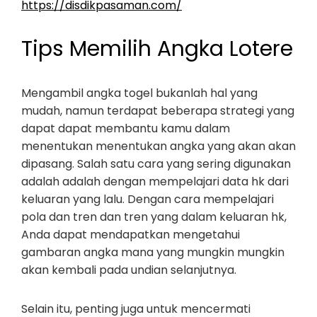
https://disdikpasaman.com/
Tips Memilih Angka Lotere
Mengambil angka togel bukanlah hal yang
mudah, namun terdapat beberapa strategi yang
dapat dapat membantu kamu dalam
menentukan menentukan angka yang akan akan
dipasang. Salah satu cara yang sering digunakan
adalah adalah dengan mempelajari data hk dari
keluaran yang lalu. Dengan cara mempelajari
pola dan tren dan tren yang dalam keluaran hk,
Anda dapat mendapatkan mengetahui
gambaran angka mana yang mungkin mungkin
akan kembali pada undian selanjutnya.
Selain itu, penting juga untuk mencermati