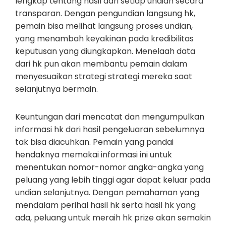
lengkap tentang hasil dari setiap undian secara
transparan. Dengan pengundian langsung hk,
pemain bisa melihat langsung proses undian,
yang menambah keyakinan pada kredibilitas
keputusan yang diungkapkan. Menelaah data
dari hk pun akan membantu pemain dalam
menyesuaikan strategi strategi mereka saat
selanjutnya bermain.
Keuntungan dari mencatat dan mengumpulkan
informasi hk dari hasil pengeluaran sebelumnya
tak bisa diacuhkan. Pemain yang pandai
hendaknya memakai informasi ini untuk
menentukan nomor-nomor angka-angka yang
peluang yang lebih tinggi agar dapat keluar pada
undian selanjutnya. Dengan pemahaman yang
mendalam perihal hasil hk serta hasil hk yang
ada, peluang untuk meraih hk prize akan semakin