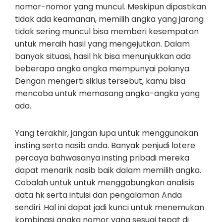
nomor-nomor yang muncul. Meskipun dipastikan
tidak ada keamanan, memilih angka yang jarang
tidak sering muncul bisa memberi kesempatan
untuk meraih hasil yang mengejutkan. Dalam
banyak situasi, hasil hk bisa menunjukkan ada
beberapa angka angka mempunyai polanya.
Dengan mengerti siklus tersebut, kamu bisa
mencoba untuk memasang angka-angka yang
ada.
Yang terakhir, jangan lupa untuk menggunakan
insting serta nasib anda. Banyak penjudi lotere
percaya bahwasanya insting pribadi mereka
dapat menarik nasib baik dalam memilih angka.
Cobalah untuk untuk menggabungkan analisis
data hk serta intuisi dan pengalaman Anda
sendiri. Hal ini dapat jadi kunci untuk menemukan
kombinasi angka nomor yang sesuai tepat di