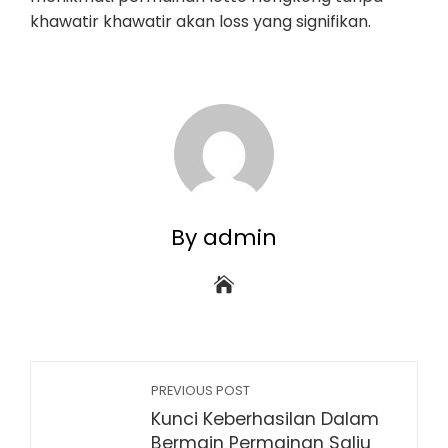
khawatir khawatir akan loss yang signifikan.
By admin
PREVIOUS POST
Kunci Keberhasilan Dalam
Bermain Permainan Salju