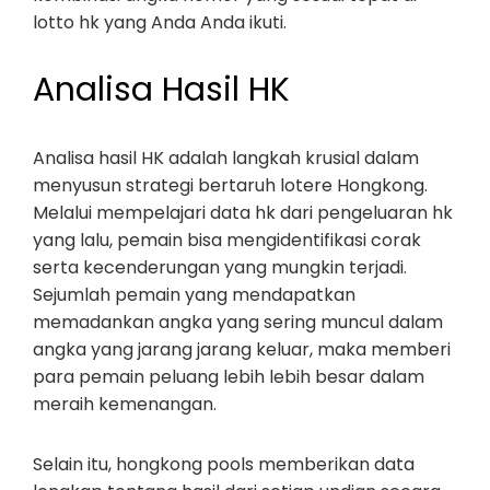
lotto hk yang Anda Anda ikuti.
Analisa Hasil HK
Analisa hasil HK adalah langkah krusial dalam
menyusun strategi bertaruh lotere Hongkong.
Melalui mempelajari data hk dari pengeluaran hk
yang lalu, pemain bisa mengidentifikasi corak
serta kecenderungan yang mungkin terjadi.
Sejumlah pemain yang mendapatkan
memadankan angka yang sering muncul dalam
angka yang jarang jarang keluar, maka memberi
para pemain peluang lebih lebih besar dalam
meraih kemenangan.
Selain itu, hongkong pools memberikan data