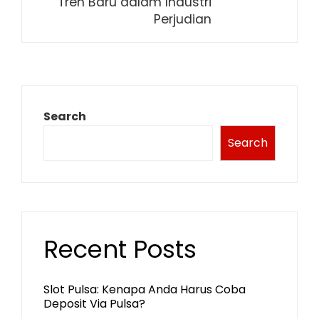
Tren Baru dalam Industri
Perjudian
Search
Search
Recent Posts
Slot Pulsa: Kenapa Anda Harus Coba
Deposit Via Pulsa?