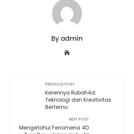
By admin
PREVIOUS POST
Kerennya Rubah4d:
Teknologi dan Kreativitas
Bertemu
NEXT POST
Mengetahui Fenomena 4D