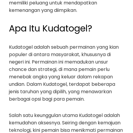
memiliki peluang untuk mendapatkan
kemenangan yang diimpikan.
Apa Itu Kudatogel?
Kudatogel adalah sebuah permainan yang kian
populer di antara masyarakat, khususnya di
negeri ini. Permainan ini memadukan unsur
chance dan strategi, di mana pemain perlu
menebak angka yang keluar dalam rekapan
undian. Dalam Kudatogel, terdapat beberapa
jenis taruhan yang dipilih, yang menawarkan
berbagai opsi bagi para pemain.
Salah satu keunggulan utama Kudatogel adalah
kemudahan aksesnya. Seiring dengan kemajuan
teknologi, kini pemain bisa menikmati permainan