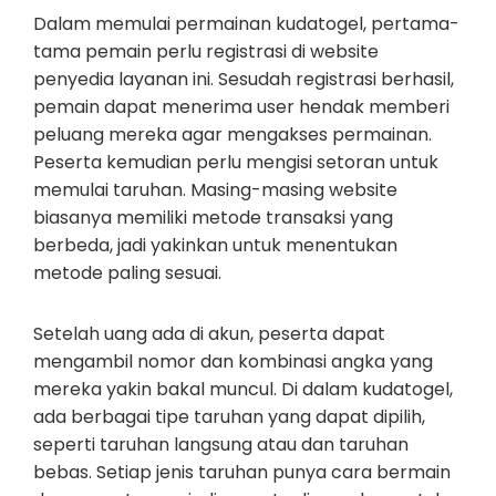
Dalam memulai permainan kudatogel, pertama-
tama pemain perlu registrasi di website
penyedia layanan ini. Sesudah registrasi berhasil,
pemain dapat menerima user hendak memberi
peluang mereka agar mengakses permainan.
Peserta kemudian perlu mengisi setoran untuk
memulai taruhan. Masing-masing website
biasanya memiliki metode transaksi yang
berbeda, jadi yakinkan untuk menentukan
metode paling sesuai.
Setelah uang ada di akun, peserta dapat
mengambil nomor dan kombinasi angka yang
mereka yakin bakal muncul. Di dalam kudatogel,
ada berbagai tipe taruhan yang dapat dipilih,
seperti taruhan langsung atau dan taruhan
bebas. Setiap jenis taruhan punya cara bermain