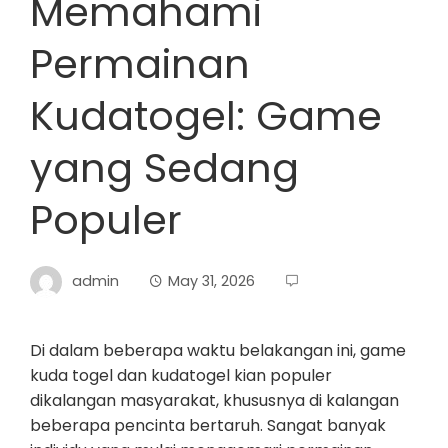
Memahami
Permainan
Kudatogel: Game
yang Sedang
Populer
admin
May 31, 2026
Di dalam beberapa waktu belakangan ini, game
kuda togel dan kudatogel kian populer
dikalangan masyarakat, khususnya di kalangan
beberapa pencinta bertaruh. Sangat banyak