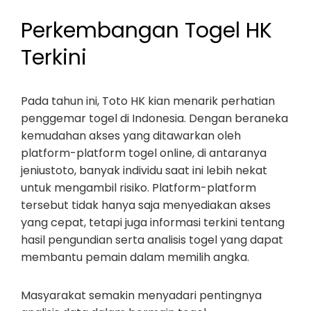
Perkembangan Togel HK
Terkini
Pada tahun ini, Toto HK kian menarik perhatian
penggemar togel di Indonesia. Dengan beraneka
kemudahan akses yang ditawarkan oleh
platform-platform togel online, di antaranya
jeniustoto, banyak individu saat ini lebih nekat
untuk mengambil risiko. Platform-platform
tersebut tidak hanya saja menyediakan akses
yang cepat, tetapi juga informasi terkini tentang
hasil pengundian serta analisis togel yang dapat
membantu pemain dalam memilih angka.
Masyarakat semakin menyadari pentingnya