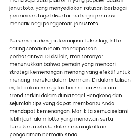
mana saja. Satu platform yang populer adalah
jeniustoto, yang menyediakan ratusan berbagai
permainan togel disertai berbagai promosi
menarik bagi penggemar.
jeniustoto
Bersamaan dengan kemajuan teknologi, lotto
daring semakin lebih mendapatkan
perhatiannya. Di sisi lain, tren teranyar
menunjukkan bahwa pemain yang mencari
strategi kemenangan menang yang efektif untuk
menang mereka dalam bermain. Di dalam tulisan
ini, kita akan mengulas bermacam-macam
trend terkini dalam dunia togel Hongkong dan
sejumlah tips yang dapat membantu Anda
mendapat kemenangan. Mari kita semua selami
lebih jauh alam lotto yang menawan serta
temukan metode dalam meningkatkan
pengalaman bermain Anda.