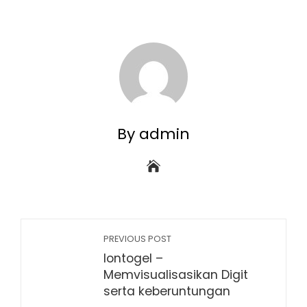
By admin
PREVIOUS POST
Iontogel –
Memvisualisasikan Digit
serta keberuntungan