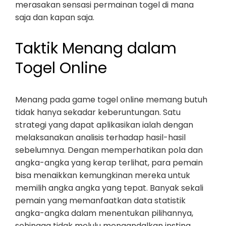
merasakan sensasi permainan togel di mana
saja dan kapan saja.
Taktik Menang dalam
Togel Online
Menang pada game togel online memang butuh
tidak hanya sekadar keberuntungan. Satu
strategi yang dapat aplikasikan ialah dengan
melaksanakan analisis terhadap hasil-hasil
sebelumnya. Dengan memperhatikan pola dan
angka-angka yang kerap terlihat, para pemain
bisa menaikkan kemungkinan mereka untuk
memilih angka angka yang tepat. Banyak sekali
pemain yang memanfaatkan data statistik
angka-angka dalam menentukan pilihannya,
sehingga tidak melulu mengandalkan insting