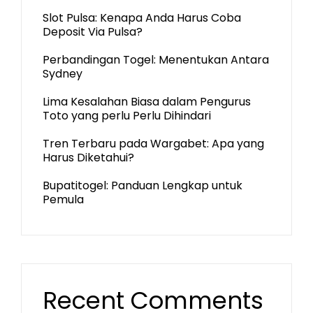
Slot Pulsa: Kenapa Anda Harus Coba
Deposit Via Pulsa?
Perbandingan Togel: Menentukan Antara
Sydney
Lima Kesalahan Biasa dalam Pengurus
Toto yang perlu Perlu Dihindari
Tren Terbaru pada Wargabet: Apa yang
Harus Diketahui?
Bupatitogel: Panduan Lengkap untuk
Pemula
Recent Comments