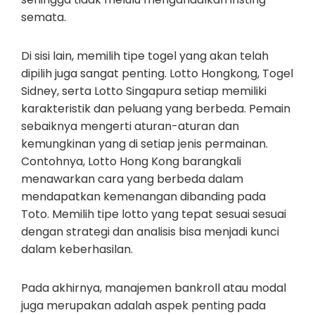
semata.
Di sisi lain, memilih tipe togel yang akan telah
dipilih juga sangat penting. Lotto Hongkong, Togel
Sidney, serta Lotto Singapura setiap memiliki
karakteristik dan peluang yang berbeda. Pemain
sebaiknya mengerti aturan-aturan dan
kemungkinan yang di setiap jenis permainan.
Contohnya, Lotto Hong Kong barangkali
menawarkan cara yang berbeda dalam
mendapatkan kemenangan dibanding pada
Toto. Memilih tipe lotto yang tepat sesuai sesuai
dengan strategi dan analisis bisa menjadi kunci
dalam keberhasilan.
Pada akhirnya, manajemen bankroll atau modal
juga merupakan adalah aspek penting pada