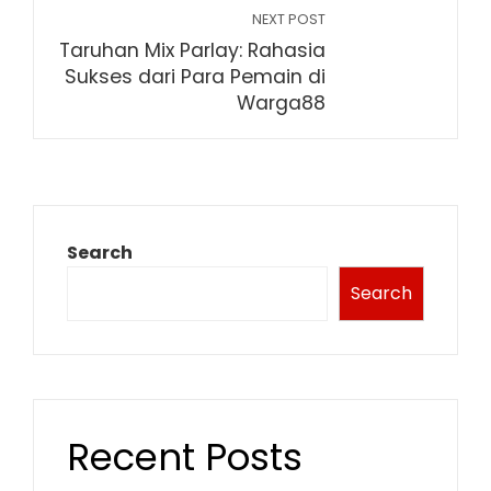
NEXT POST
Taruhan Mix Parlay: Rahasia
Sukses dari Para Pemain di
Warga88
Search
Search
Recent Posts