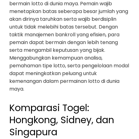
bermain lotto di dunia maya. Pemain wajib
menetapkan batas seberapa besar jumlah yang
akan dirinya taruhkan serta wajib berdisiplin
untuk tidak melebihi batas tersebut. Dengan
taktik manajemen bankroll yang efisien, para
pemain dapat bermain dengan lebih tenang
serta mengambil keputusan yang bijak.
Menggabungkan kemampuan analisa,
pemahaman tipe lotto, serta pengelolaan modal
dapat meningkatkan peluang untuk
kemenangan dalam permainan lotto di dunia
maya.
Komparasi Togel:
Hongkong, Sidney, dan
Singapura