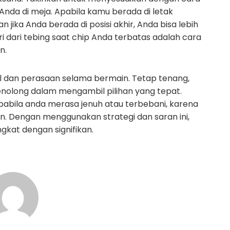
da di meja. Apabila kamu berada di letak
 jika Anda berada di posisi akhir, Anda bisa lebih
i dari tebing saat chip Anda terbatas adalah cara
n.
l dan perasaan selama bermain. Tetap tenang,
enolong dalam mengambil pilihan yang tepat.
 apabila anda merasa jenuh atau terbebani, karena
n. Dengan menggunakan strategi dan saran ini,
kat dengan signifikan.