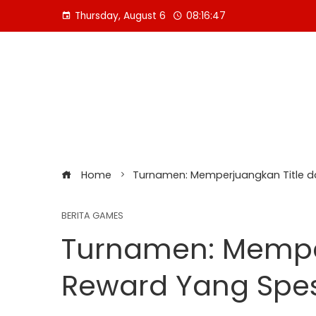
Skip
Thursday, August 6
08:16:47
to
content
Home
Turnamen: Memperjuangkan Title d
BERITA GAMES
Turnamen: Memper
Reward Yang Spes