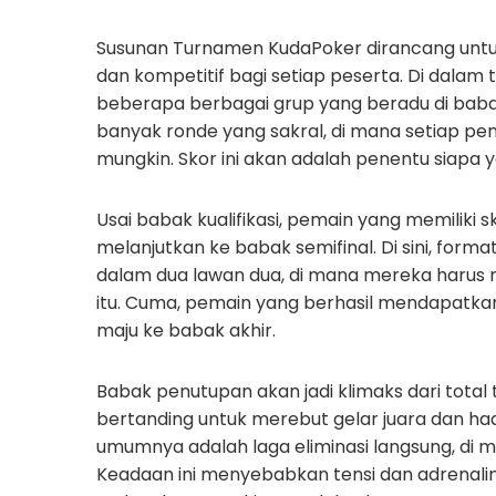
Susunan Turnamen KudaPoker dirancang un
dan kompetitif bagi setiap peserta. Di dalam
beberapa berbagai grup yang beradu di baba
banyak ronde yang sakral, di mana setiap p
mungkin. Skor ini akan adalah penentu siapa 
Usai babak kualifikasi, pemain yang memiliki
melanjutkan ke babak semifinal. Di sini, form
dalam dua lawan dua, di mana mereka harus m
itu. Cuma, pemain yang berhasil mendapatk
maju ke babak akhir.
Babak penutupan akan jadi klimaks dari total 
bertanding untuk merebut gelar juara dan had
umumnya adalah laga eliminasi langsung, di m
Keadaan ini menyebabkan tensi dan adrenali