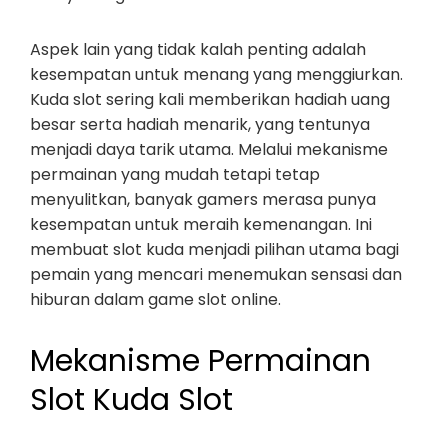
Aspek lain yang tidak kalah penting adalah
kesempatan untuk menang yang menggiurkan.
Kuda slot sering kali memberikan hadiah uang
besar serta hadiah menarik, yang tentunya
menjadi daya tarik utama. Melalui mekanisme
permainan yang mudah tetapi tetap
menyulitkan, banyak gamers merasa punya
kesempatan untuk meraih kemenangan. Ini
membuat slot kuda menjadi pilihan utama bagi
pemain yang mencari menemukan sensasi dan
hiburan dalam game slot online.
Mekanisme Permainan
Slot Kuda Slot