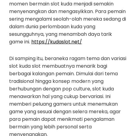
momen bermain slot kuda menjadi semakin
menyenangkan dan mengasyikkan. Para pemain
sering mengalami seolah-olah mereka sedang di
dalam dunia perlombaan kuda yang
sesungguhnya, yang menambah daya tarik
game ini.
https://kudaslot.net/
Di samping itu, beraneka ragam tema dan variasi
slot kuda slot membuatnya menarik bagi
berbagai kalangan pemain. Dimulai dari tema
tradisional hingga konsep modern yang
berhubungan dengan pop culture, slot kuda
menawarkan hal yang cukup bervariasi. Ini
memberi peluang gamers untuk menemukan
game yang sesuai dengan selera mereka, agar
para pemain dapat menikmati pengalaman
bermain yang lebih personal serta
menyenangkan.