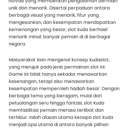
inovasi yang memberikan pengalaman bermain
unik dan menarik. Disertai perpaduan antara
berbagai visual yang menarik, fitur yang
mengesankan, dan kesempatan mendapatkan
kemenangan yang besar, slot kuda berhasil
menarik minat banyak pemain di di berbagai
negara.
Masyarakat kian mengenal konsep kudaslot,
yang merujuk pada jenis permainan slot ini.
Game ini tidak hanya sekadar menawarkan
kesenangan, tetapi also menawarkan
kesempatan memperoleh hadiah besar. Dengan
berbagai tema yang beragam, mulai dari
petualangan seru hingga fantasi, slot kuda
memfasilitasi pemain merasa terlibat dan
terhibur. Inilah alasan utama kenapa slot kuda
menjadi opsi utama di antara banyak pilihan