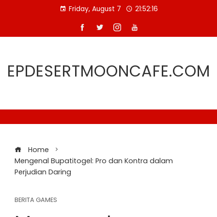
Skip
Friday, August 7
21:52:17
to
content
EPDESERTMOONCAFE.COM
Home
Mengenal Bupatitogel: Pro dan Kontra dalam
Perjudian Daring
BERITA GAMES