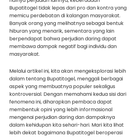
halnya perjudian lainnya, keberadaan
Bupatitogel tidak lepas dari pro dan kontra yang
memicu perdebatan di kalangan masyarakat.
Banyak orang yang melihatnya sebagai bentuk
hiburan yang menarik, sementara yang lain
berpendapat bahwa perjudian daring dapat
membawa dampak negatif bagi individu dan
masyarakat.
Melalui artikel ini, kita akan mengeksplorasi lebih
dalam tentang Bupatitogel, menggali berbagai
aspek yang membuatnya populer sekaligus
kontroversial. Dengan memahami kedua sisi dari
fenomena ini, diharapkan pembaca dapat
membentuk opini yang lebih informasional
mengenai perjudian daring dan dampaknya
dalam kehidupan kita sehari-hari. Mari kita lihat
lebih dekat bagaimana Bupatitogel beroperasi