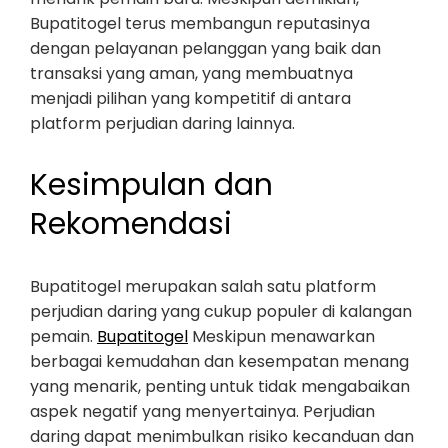
Bupatitogel terus membangun reputasinya
dengan pelayanan pelanggan yang baik dan
transaksi yang aman, yang membuatnya
menjadi pilihan yang kompetitif di antara
platform perjudian daring lainnya.
Kesimpulan dan
Rekomendasi
Bupatitogel merupakan salah satu platform
perjudian daring yang cukup populer di kalangan
pemain.
Bupatitogel
Meskipun menawarkan
berbagai kemudahan dan kesempatan menang
yang menarik, penting untuk tidak mengabaikan
aspek negatif yang menyertainya. Perjudian
daring dapat menimbulkan risiko kecanduan dan