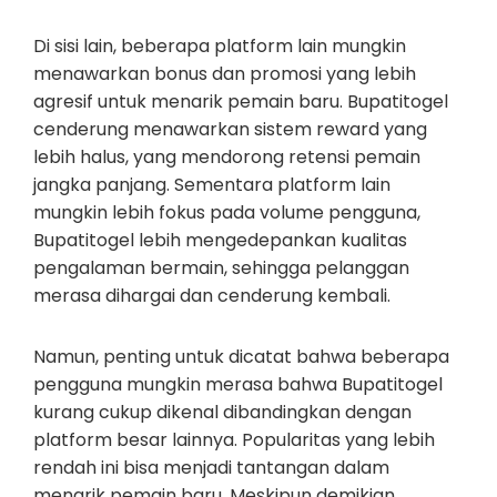
Di sisi lain, beberapa platform lain mungkin
menawarkan bonus dan promosi yang lebih
agresif untuk menarik pemain baru. Bupatitogel
cenderung menawarkan sistem reward yang
lebih halus, yang mendorong retensi pemain
jangka panjang. Sementara platform lain
mungkin lebih fokus pada volume pengguna,
Bupatitogel lebih mengedepankan kualitas
pengalaman bermain, sehingga pelanggan
merasa dihargai dan cenderung kembali.
Namun, penting untuk dicatat bahwa beberapa
pengguna mungkin merasa bahwa Bupatitogel
kurang cukup dikenal dibandingkan dengan
platform besar lainnya. Popularitas yang lebih
rendah ini bisa menjadi tantangan dalam
menarik pemain baru. Meskipun demikian,