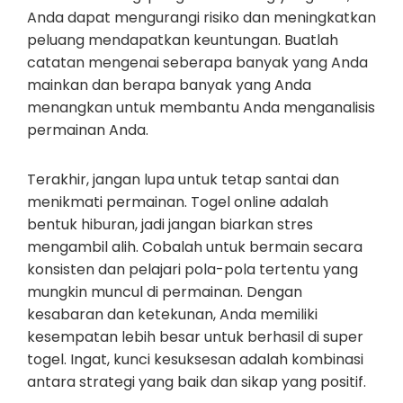
Anda dapat mengurangi risiko dan meningkatkan
peluang mendapatkan keuntungan. Buatlah
catatan mengenai seberapa banyak yang Anda
mainkan dan berapa banyak yang Anda
menangkan untuk membantu Anda menganalisis
permainan Anda.
Terakhir, jangan lupa untuk tetap santai dan
menikmati permainan. Togel online adalah
bentuk hiburan, jadi jangan biarkan stres
mengambil alih. Cobalah untuk bermain secara
konsisten dan pelajari pola-pola tertentu yang
mungkin muncul di permainan. Dengan
kesabaran dan ketekunan, Anda memiliki
kesempatan lebih besar untuk berhasil di super
togel. Ingat, kunci kesuksesan adalah kombinasi
antara strategi yang baik dan sikap yang positif.