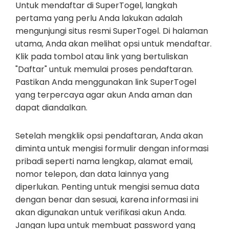
Untuk mendaftar di SuperTogel, langkah
pertama yang perlu Anda lakukan adalah
mengunjungi situs resmi SuperTogel. Di halaman
utama, Anda akan melihat opsi untuk mendaftar.
Klik pada tombol atau link yang bertuliskan
"Daftar" untuk memulai proses pendaftaran.
Pastikan Anda menggunakan link SuperTogel
yang terpercaya agar akun Anda aman dan
dapat diandalkan.
Setelah mengklik opsi pendaftaran, Anda akan
diminta untuk mengisi formulir dengan informasi
pribadi seperti nama lengkap, alamat email,
nomor telepon, dan data lainnya yang
diperlukan. Penting untuk mengisi semua data
dengan benar dan sesuai, karena informasi ini
akan digunakan untuk verifikasi akun Anda.
Jangan lupa untuk membuat password yang