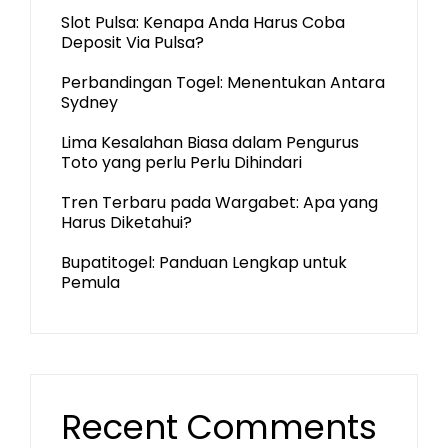
Slot Pulsa: Kenapa Anda Harus Coba
Deposit Via Pulsa?
Perbandingan Togel: Menentukan Antara
Sydney
Lima Kesalahan Biasa dalam Pengurus
Toto yang perlu Perlu Dihindari
Tren Terbaru pada Wargabet: Apa yang
Harus Diketahui?
Bupatitogel: Panduan Lengkap untuk
Pemula
Recent Comments