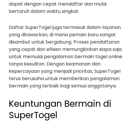
dapat dengan cepat mendaftar dan mulai
bertaruh dalam waktu singkat.
Daftar SuperTogel juga termasuk dalam layanan
yang ditawarkan, di mana pemain baru sangat
disambut untuk bergabung. Proses pendaftaran
yang cepat dan efisien memungkinkan siapa saja
untuk memulai pengalaman bermain togel online
tanpa kesulitan. Dengan keamanan dan
kepercayaan yang menjadi prioritas, SuperTogel
terus berusaha untuk memberikan pengalaman
bermain yang terbaik bagi semua anggotanya.
Keuntungan Bermain di
SuperTogel