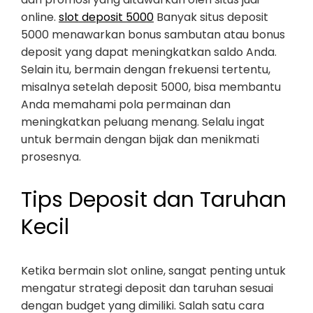
online.
slot deposit 5000
Banyak situs deposit
5000 menawarkan bonus sambutan atau bonus
deposit yang dapat meningkatkan saldo Anda.
Selain itu, bermain dengan frekuensi tertentu,
misalnya setelah deposit 5000, bisa membantu
Anda memahami pola permainan dan
meningkatkan peluang menang. Selalu ingat
untuk bermain dengan bijak dan menikmati
prosesnya.
Tips Deposit dan Taruhan
Kecil
Ketika bermain slot online, sangat penting untuk
mengatur strategi deposit dan taruhan sesuai
dengan budget yang dimiliki. Salah satu cara