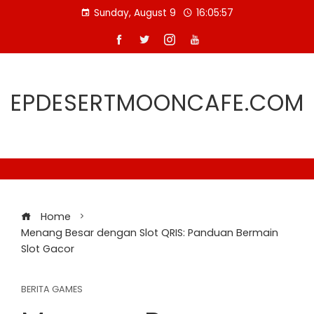
Skip
Sunday, August 9
16:05:57
to
content
EPDESERTMOONCAFE.COM
Home
Menang Besar dengan Slot QRIS: Panduan Bermain
Slot Gacor
BERITA GAMES