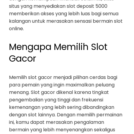
situs yang menyediakan slot deposit 5000
memberikan akses yang lebih luas bagi semua
kalangan untuk merasakan sensasi bermain slot
online.
Mengapa Memilih Slot
Gacor
Memilih slot gacor menjadi pilihan cerdas bagi
para pemain yang ingin maximalkan peluang
menang. Slot gacor dikenal karena tingkat
pengembalian yang tinggi dan frekuensi
kemenangan yang lebih sering dibandingkan
dengan slot lainnya. Dengan memilih permainan
ini, kamu dapat merasakan pengalaman
bermain yang lebih menyenangkan sekaligus