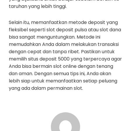
taruhan yang lebih tinggi.
Selain itu, memanfaatkan metode deposit yang
fleksibel seperti slot deposit pulsa atau slot dana
bisa sangat menguntungkan. Metode ini
memudahkan Anda dalam melakukan transaksi
dengan cepat dan tanpa ribet. Pastikan untuk
memilih situs deposit 5000 yang terpercaya agar
Anda bisa bermain slot online dengan tenang
dan aman. Dengan semua tips ini, Anda akan
lebih siap untuk memanfaatkan setiap peluang
yang ada dalam permainan slot.