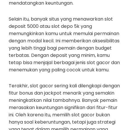
mendatangkan keuntungan.
Selain itu, banyak situs yang menawarkan slot
deposit 5000 atau slot depo 5k yang
memungkinkan kamu untuk memulai permainan
dengan modal kecil. Ini memberikan aksesibilitas
yang lebih tinggi bagi pemain dengan budget
terbatas. Dengan deposit yang minim, kamu
tetap bisa menjajal berbagai jenis slot gacor dan
menemukan yang paling cocok untuk kamu.
Terakhir, slot gacor sering kali dilengkapi dengan
fitur bonus dan jackpot menarik yang semakin
meningkatkan nilai tambahnya. Banyak pemain
merasakan keuntungan signifikan dari fitur-fitur
ini. Oleh karena itu, memilih slot gacor bukan
hanya soal keberuntungan, tetapi juga strategi
yang tepat dalam memilih permainan yang