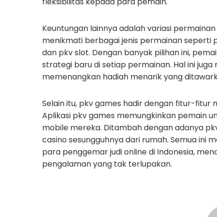
fleksibilitas kepada para pemain.
Keuntungan lainnya adalah variasi permaina
menikmati berbagai jenis permainan seperti 
dan pkv slot. Dengan banyak pilihan ini, pem
strategi baru di setiap permainan. Hal ini ju
memenangkan hadiah menarik yang ditawark
Selain itu, pkv games hadir dengan fitur-fi
Aplikasi pkv games memungkinkan pemain un
mobile mereka. Ditambah dengan adanya pkv
casino sesungguhnya dari rumah. Semua ini 
para penggemar judi online di Indonesia, me
pengalaman yang tak terlupakan.