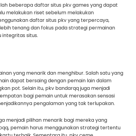
lah beberapa daftar situs pkv games yang dapat
elalu melakukan riset sebelum melakukan
nggunakan daftar situs pkv yang terpercaya,
ebih tenang dan fokus pada strategi permainan
ntegritas situs.
inan yang menarik dan menghibur. Salah satu yang
main dapat bersaing dengan pemain lain dalam
n pot. Selain itu, pkv bandarqq juga menjadi
sempatan bagi pemain untuk merasakan sensasi
enjadikannya pengalaman yang tak terlupakan.
ga menjadi pilihan menarik bagi mereka yang
oqq, pemain harus menggunakan strategi tertentu
artu terbaik. Sementara itu, pkv ceme