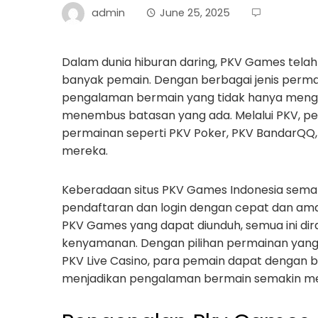
admin
June 25, 2025
Dalam dunia hiburan daring, PKV Games tela
banyak pemain. Dengan berbagai jenis perma
pengalaman bermain yang tidak hanya menga
menembus batasan yang ada. Melalui PKV, pe
permainan seperti PKV Poker, PKV BandarQQ, d
mereka.
Keberadaan situs PKV Games Indonesia sem
pendaftaran dan login dengan cepat dan aman.
PKV Games yang dapat diunduh, semua ini d
kenyamanan. Dengan pilihan permainan yang 
PKV Live Casino, para pemain dapat dengan b
menjadikan pengalaman bermain semakin me