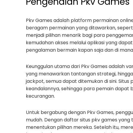
Pengenalan Pkv Games
Pkv Games adalah platform permainan online
beragam permainan yang ditawarkan, sepert
menjadi pilihan menarik bagi para penggemar j
kemudahan akses melalui aplikasi yang dapa
pengalaman bermain kapan saja dan di mana 
Keunggulan utama dari Pkv Games adalah vari
yang menawarkan tantangan strategi, hingga
jackpot, semua dapat ditemukan di sini. Situ
keandalannya, sehingga para pemain dapat 
kecurangan.
Untuk bergabung dengan Pkv Games, penggu
mudah. Dengan daftar situs pkv games yang
menentukan pilihan mereka. Setelah itu, mer