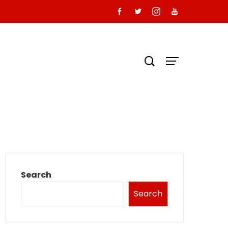
Search
Search