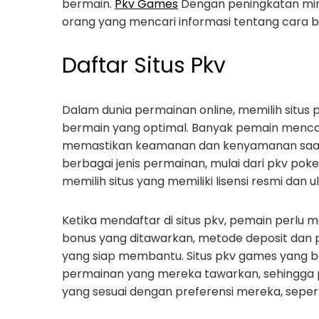
bermain.
Pkv Games
Dengan peningkatan min
orang yang mencari informasi tentang cara b
Daftar Situs Pkv
Dalam dunia permainan online, memilih situs
bermain yang optimal. Banyak pemain mencar
memastikan keamanan dan kenyamanan saat b
berbagai jenis permainan, mulai dari pkv poke
memilih situs yang memiliki lisensi resmi dan u
Ketika mendaftar di situs pkv, pemain perlu 
bonus yang ditawarkan, metode deposit dan p
yang siap membantu. Situs pkv games yang b
permainan yang mereka tawarkan, sehingg
yang sesuai dengan preferensi mereka, sepert