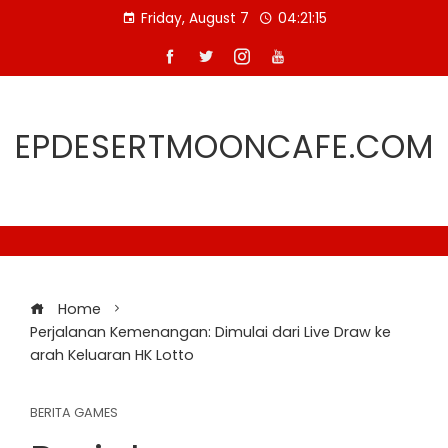
Skip
Friday, August 7
04:21:16
to
content
EPDESERTMOONCAFE.COM
Home
Perjalanan Kemenangan: Dimulai dari Live Draw ke
arah Keluaran HK Lotto
BERITA GAMES