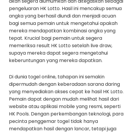
akan segera diumumkan dan ditegaskan sebagai
pengeluaran HK Lotto. Hasil ini mencakup semua
angka yang berhasil diundi dan menjadi acuan
bagi semua pemain untuk mengetahui apakah
mereka mendapatkan kombinasi angka yang
tepat. Krucial bagi pemain untuk segera
memeriksa result HK Lotto setelah live draw,
supaya mereka dapat segera mengetahui
keberuntungan yang mereka dapatkan.
Di dunia togel online, tahapan ini semakin
dipermudah dengan keberadaan sarana daring
yang menyediakan akses cepat ke hasil HK Lotto.
Pemain dapat dengan mudah melihat hasil dari
website atau aplikasi mobile yang resmi, seperti
HK Pools. Dengan perkembangan teknologi, para
pecinta penggemar togel tidak hanya
mendapatkan hasil dengan lancar, tetapi juga