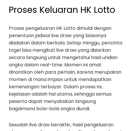
Proses Keluaran HK Lotto
Proses pengeluaran HK Lotto dimulai dengan
penentuan jadwal live draw yang biasanya
diadakan dalam berkala. Setiap minggu, pencinta
togel bisa mengikuti live draw yang disiarkan
secara langsung untuk mengetahui hasil undian
angka dalam real-time. Momen ini amat
dinantikan oleh para pemain, karena merupakan
momen di mana impian untuk mendapatkan
kemenangan terbayar. Dalam proses ini,
kejelasan adalah hal utama, sehingga semua
peserta dapat menyaksikan langsung
bagaimana bola-bola angka diundi.
Sesudah live draw berakhir, hasil pengeluaran