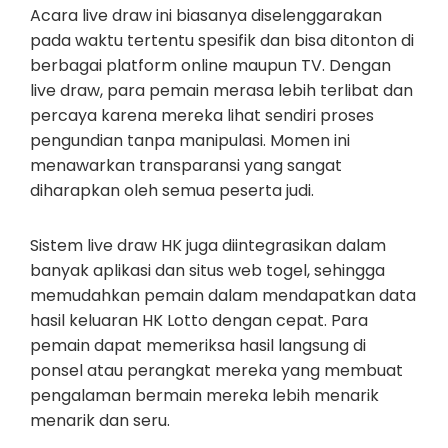
Acara live draw ini biasanya diselenggarakan
pada waktu tertentu spesifik dan bisa ditonton di
berbagai platform online maupun TV. Dengan
live draw, para pemain merasa lebih terlibat dan
percaya karena mereka lihat sendiri proses
pengundian tanpa manipulasi. Momen ini
menawarkan transparansi yang sangat
diharapkan oleh semua peserta judi.
Sistem live draw HK juga diintegrasikan dalam
banyak aplikasi dan situs web togel, sehingga
memudahkan pemain dalam mendapatkan data
hasil keluaran HK Lotto dengan cepat. Para
pemain dapat memeriksa hasil langsung di
ponsel atau perangkat mereka yang membuat
pengalaman bermain mereka lebih menarik
menarik dan seru.