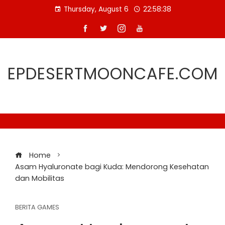
Skip
Thursday, August 6
22:58:38
to
content
EPDESERTMOONCAFE.COM
Home
Asam Hyaluronate bagi Kuda: Mendorong Kesehatan
dan Mobilitas
BERITA GAMES