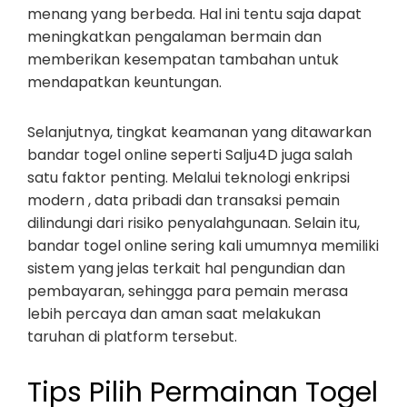
menang yang berbeda. Hal ini tentu saja dapat
meningkatkan pengalaman bermain dan
memberikan kesempatan tambahan untuk
mendapatkan keuntungan.
Selanjutnya, tingkat keamanan yang ditawarkan
bandar togel online seperti Salju4D juga salah
satu faktor penting. Melalui teknologi enkripsi
modern , data pribadi dan transaksi pemain
dilindungi dari risiko penyalahgunaan. Selain itu,
bandar togel online sering kali umumnya memiliki
sistem yang jelas terkait hal pengundian dan
pembayaran, sehingga para pemain merasa
lebih percaya dan aman saat melakukan
taruhan di platform tersebut.
Tips Pilih Permainan Togel