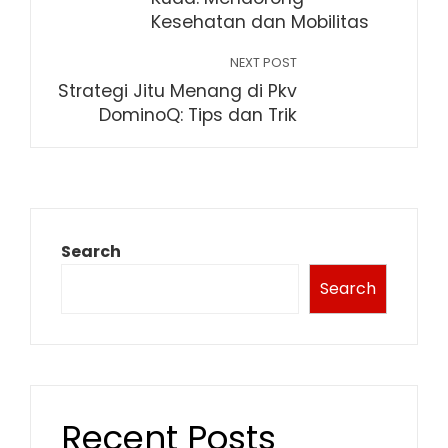
Kesehatan dan Mobilitas
NEXT POST
Strategi Jitu Menang di Pkv
DominoQ: Tips dan Trik
Search
Search
Recent Posts