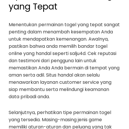
yang Tepat
Menentukan permainan togel yang tepat sangat
penting dalam menambah kesempatan Anda
untuk mendapatkan kemenangan. Awalnya,
pastikan bahwa anda memilih bandar togel
online yang handal seperti salju4d. Cek reputasi
dan testimoni dari pengguna lain untuk
memastikan Anda Anda bermain di tempat yang
aman serta adil. Situs handal akan selalu
menawarkan layanan customer service yang
siap membantu serta melindungi keamanan
data pribadi anda.
Selanjutnya, perhatikan tipe permainan togel
yang tersedia. Masing-masing jenis game
memiliki aturan-aturan dan peluang yang tak