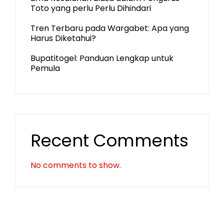
Toto yang perlu Perlu Dihindari
Tren Terbaru pada Wargabet: Apa yang
Harus Diketahui?
Bupatitogel: Panduan Lengkap untuk
Pemula
Recent Comments
No comments to show.