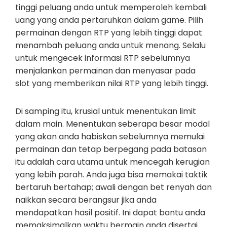
tinggi peluang anda untuk memperoleh kembali
uang yang anda pertaruhkan dalam game. Pilih
permainan dengan RTP yang lebih tinggi dapat
menambah peluang anda untuk menang. Selalu
untuk mengecek informasi RTP sebelumnya
menjalankan permainan dan menyasar pada
slot yang memberikan nilai RTP yang lebih tinggi.
Di samping itu, krusial untuk menentukan limit
dalam main. Menentukan seberapa besar modal
yang akan anda habiskan sebelumnya memulai
permainan dan tetap berpegang pada batasan
itu adalah cara utama untuk mencegah kerugian
yang lebih parah. Anda juga bisa memakai taktik
bertaruh bertahap; awali dengan bet renyah dan
naikkan secara berangsur jika anda
mendapatkan hasil positif. Ini dapat bantu anda
memaksimalkan waktu bermain anda disertai