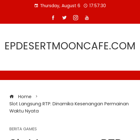
Skip
Thursday, August 6
17:57:30
to
content
EPDESERTMOONCAFE.COM
Home
Slot Langsung RTP: Dinamika Kesenangan Permainan
Waktu Nyata
BERITA GAMES