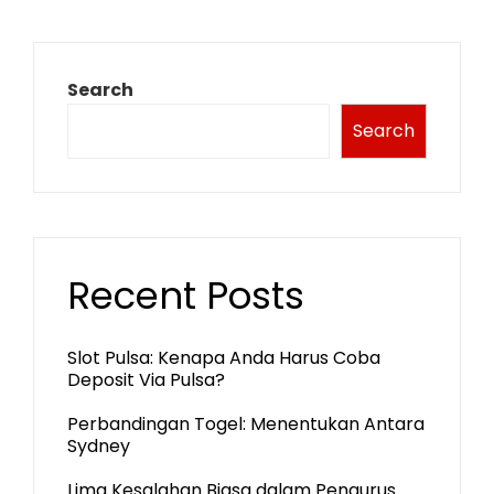
Search
Search
Recent Posts
Slot Pulsa: Kenapa Anda Harus Coba
Deposit Via Pulsa?
Perbandingan Togel: Menentukan Antara
Sydney
Lima Kesalahan Biasa dalam Pengurus