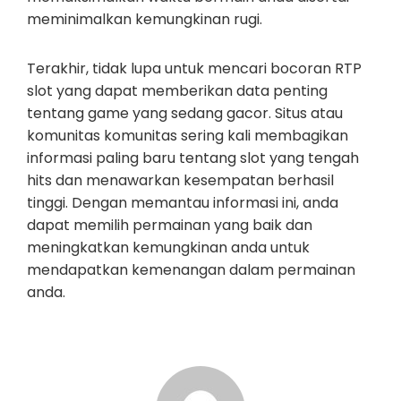
meminimalkan kemungkinan rugi.
Terakhir, tidak lupa untuk mencari bocoran RTP
slot yang dapat memberikan data penting
tentang game yang sedang gacor. Situs atau
komunitas komunitas sering kali membagikan
informasi paling baru tentang slot yang tengah
hits dan menawarkan kesempatan berhasil
tinggi. Dengan memantau informasi ini, anda
dapat memilih permainan yang baik dan
meningkatkan kemungkinan anda untuk
mendapatkan kemenangan dalam permainan
anda.