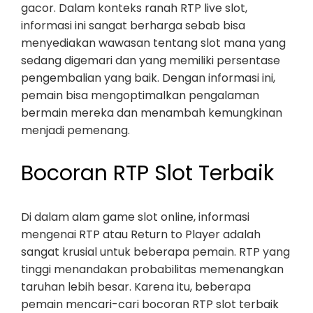
gacor. Dalam konteks ranah RTP live slot,
informasi ini sangat berharga sebab bisa
menyediakan wawasan tentang slot mana yang
sedang digemari dan yang memiliki persentase
pengembalian yang baik. Dengan informasi ini,
pemain bisa mengoptimalkan pengalaman
bermain mereka dan menambah kemungkinan
menjadi pemenang.
Bocoran RTP Slot Terbaik
Di dalam alam game slot online, informasi
mengenai RTP atau Return to Player adalah
sangat krusial untuk beberapa pemain. RTP yang
tinggi menandakan probabilitas memenangkan
taruhan lebih besar. Karena itu, beberapa
pemain mencari-cari bocoran RTP slot terbaik