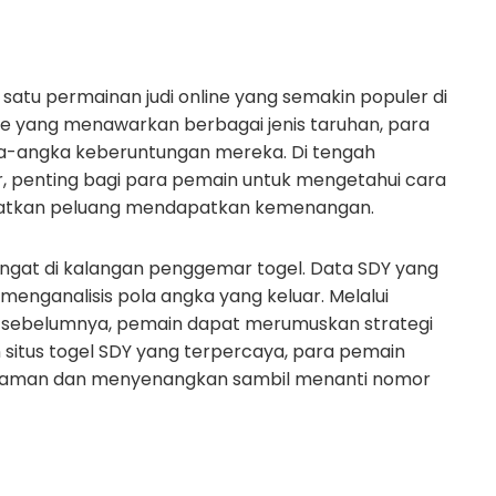
satu permainan judi online yang semakin populer di
ine yang menawarkan berbagai jenis taruhan, para
ka-angka keberuntungan mereka. Di tengah
, penting bagi para pemain untuk mengetahui cara
gkatkan peluang mendapatkan kemenangan.
hangat di kalangan penggemar togel. Data SDY yang
nganalisis pola angka yang keluar. Melalui
 sebelumnya, pemain dapat merumuskan strategi
 situs togel SDY yang terpercaya, para pemain
 aman dan menyenangkan sambil menanti nomor