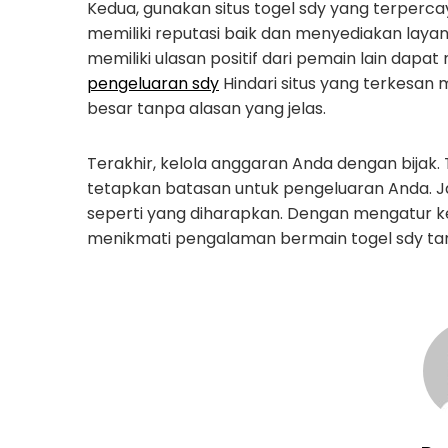
Kedua, gunakan situs togel sdy yang terpercay
memiliki reputasi baik dan menyediakan layan
memiliki ulasan positif dari pemain lain da
pengeluaran sdy
Hindari situs yang terkesan
besar tanpa alasan yang jelas.
Terakhir, kelola anggaran Anda dengan bijak. 
tetapkan batasan untuk pengeluaran Anda. Jan
seperti yang diharapkan. Dengan mengatur k
menikmati pengalaman bermain togel sdy tan