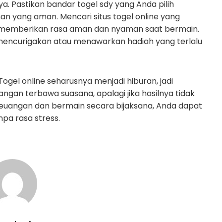
a. Pastikan bandar togel sdy yang Anda pilih
an yang aman. Mencari situs togel online yang
pat memberikan rasa aman dan nyaman saat bermain.
 mencurigakan atau menawarkan hadiah yang terlalu
Togel online seharusnya menjadi hiburan, jadi
gan terbawa suasana, apalagi jika hasilnya tidak
euangan dan bermain secara bijaksana, Anda dapat
pa rasa stress.