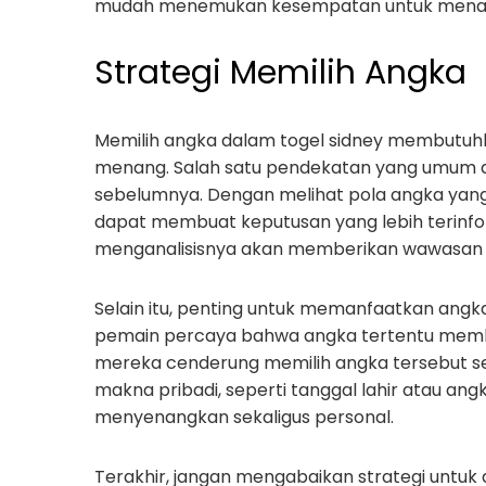
mudah menemukan kesempatan untuk mena
Strategi Memilih Angka
Memilih angka dalam togel sidney membutuhk
menang. Salah satu pendekatan yang umum di
sebelumnya. Dengan melihat pola angka yang 
dapat membuat keputusan yang lebih terinfo
menganalisisnya akan memberikan wawasan 
Selain itu, penting untuk memanfaatkan angk
pemain percaya bahwa angka tertentu memb
mereka cenderung memilih angka tersebut se
makna pribadi, seperti tanggal lahir atau angk
menyenangkan sekaligus personal.
Terakhir, jangan mengabaikan strategi untuk div