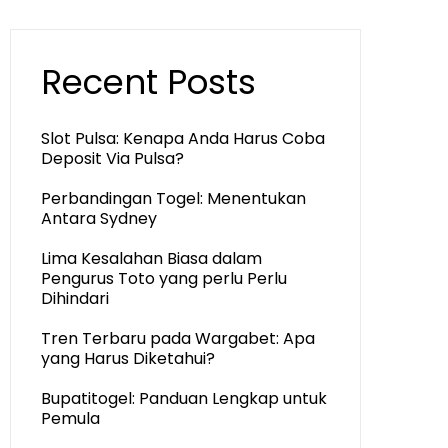
Recent Posts
Slot Pulsa: Kenapa Anda Harus Coba
Deposit Via Pulsa?
Perbandingan Togel: Menentukan
Antara Sydney
Lima Kesalahan Biasa dalam
Pengurus Toto yang perlu Perlu
Dihindari
Tren Terbaru pada Wargabet: Apa
yang Harus Diketahui?
Bupatitogel: Panduan Lengkap untuk
Pemula