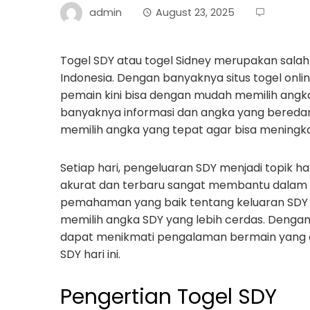
admin
August 23, 2025
Togel SDY atau togel Sidney merupakan salah 
Indonesia. Dengan banyaknya situs togel onl
pemain kini bisa dengan mudah memilih ang
banyaknya informasi dan angka yang beredar
memilih angka yang tepat agar bisa menin
Setiap hari, pengeluaran SDY menjadi topik 
akurat dan terbaru sangat membantu dalam me
pemahaman yang baik tentang keluaran SDY
memilih angka SDY yang lebih cerdas. Dengan
dapat menikmati pengalaman bermain yang
SDY hari ini.
Pengertian Togel SDY