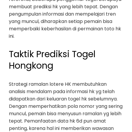
membuat prediksi hk yang lebih tepat. Dengan
pengumpulan informasi dan mempelajari tren
yang muncul, diharapkan setiap pemain bisa
memperbaiki keberhasilan di permainan toto hk
ini.
Taktik Prediksi Togel
Hongkong
Strategi ramalan lotere HK membutuhkan
analisis mendalam pada informasi hk yg telah
didapatkan dari keluaran togel hk sebelumnya.
Dengan memperhatikan pola nomor yang sering
muncul, pemain bisa menyusun ramalan yg lebih
tepat. Pemanfaatan data hk 6d pun amat
penting, karena hal ini memberikan wawasan