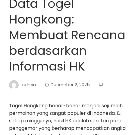
Data Togel
Hongkong:
Membuat Rencana
berdasarkan
Informasi HK
admin
December 2, 2025
Togel Hongkong benar-benar menjadi sejumlah
permainan yang sangat populer di Indonesia. Di
setiap minggunya, hasil HK adalah sorotan para
penggemar yang berharap mendapatkan angka