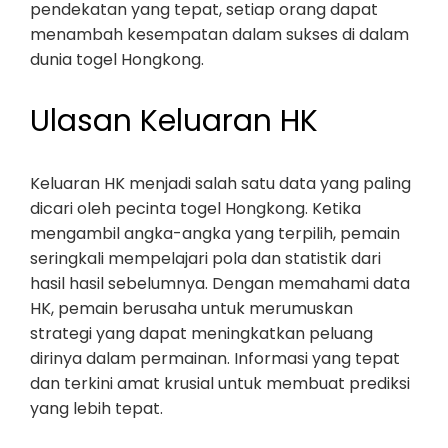
pendekatan yang tepat, setiap orang dapat
menambah kesempatan dalam sukses di dalam
dunia togel Hongkong.
Ulasan Keluaran HK
Keluaran HK menjadi salah satu data yang paling
dicari oleh pecinta togel Hongkong. Ketika
mengambil angka-angka yang terpilih, pemain
seringkali mempelajari pola dan statistik dari
hasil hasil sebelumnya. Dengan memahami data
HK, pemain berusaha untuk merumuskan
strategi yang dapat meningkatkan peluang
dirinya dalam permainan. Informasi yang tepat
dan terkini amat krusial untuk membuat prediksi
yang lebih tepat.