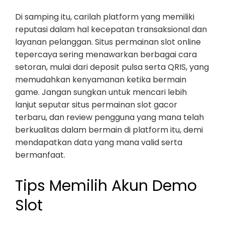
Di samping itu, carilah platform yang memiliki
reputasi dalam hal kecepatan transaksional dan
layanan pelanggan. Situs permainan slot online
tepercaya sering menawarkan berbagai cara
setoran, mulai dari deposit pulsa serta QRIS, yang
memudahkan kenyamanan ketika bermain
game. Jangan sungkan untuk mencari lebih
lanjut seputar situs permainan slot gacor
terbaru, dan review pengguna yang mana telah
berkualitas dalam bermain di platform itu, demi
mendapatkan data yang mana valid serta
bermanfaat.
Tips Memilih Akun Demo
Slot