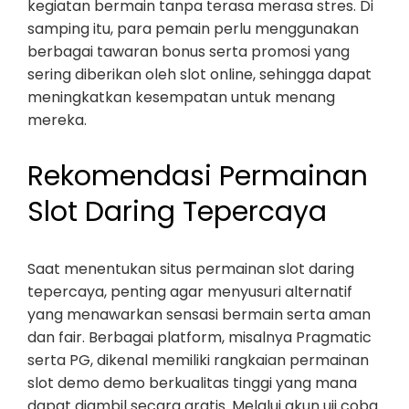
kegiatan bermain tanpa terasa merasa stres. Di
samping itu, para pemain perlu menggunakan
berbagai tawaran bonus serta promosi yang
sering diberikan oleh slot online, sehingga dapat
meningkatkan kesempatan untuk menang
mereka.
Rekomendasi Permainan
Slot Daring Tepercaya
Saat menentukan situs permainan slot daring
tepercaya, penting agar menyusuri alternatif
yang menawarkan sensasi bermain serta aman
dan fair. Berbagai platform, misalnya Pragmatic
serta PG, dikenal memiliki rangkaian permainan
slot demo demo berkualitas tinggi yang mana
dapat diambil secara gratis. Melalui akun uji coba