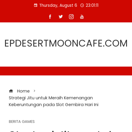
Skip
Thursday, August 6
23:01:11
to
content
EPDESERTMOONCAFE.COM
Home
Strategi Jitu untuk Meraih Kemenangan
Keberuntungan pada Slot Gembira Hari Ini
BERITA GAMES