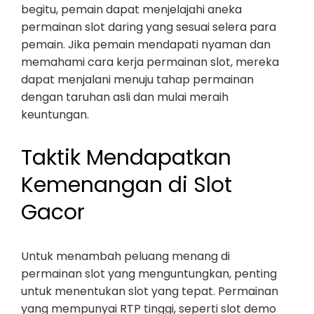
begitu, pemain dapat menjelajahi aneka
permainan slot daring yang sesuai selera para
pemain. Jika pemain mendapati nyaman dan
memahami cara kerja permainan slot, mereka
dapat menjalani menuju tahap permainan
dengan taruhan asli dan mulai meraih
keuntungan.
Taktik Mendapatkan
Kemenangan di Slot
Gacor
Untuk menambah peluang menang di
permainan slot yang menguntungkan, penting
untuk menentukan slot yang tepat. Permainan
yang mempunyai RTP tinggi, seperti slot demo