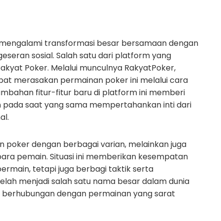
lah mengalami transformasi besar bersamaan dengan
seran sosial. Salah satu dari platform yang
Rakyat Poker. Melalui munculnya RakyatPoker,
pat merasakan permainan poker ini melalui cara
bahan fitur-fitur baru di platform ini memberi
n pada saat yang sama mempertahankan inti dari
al.
n poker dengan berbagai varian, melainkan juga
para pemain. Situasi ini memberikan kesempatan
rmain, tetapi juga berbagi taktik serta
telah menjadi salah satu nama besar dalam dunia
ang berhubungan dengan permainan yang sarat