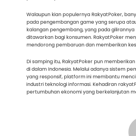
Walaupun kian populernya RakyatPoker, bany
pada pengembangan game yang serupa atau b
kalangan pengembang, yang pada gilirannya 
ditawarkan bagi konsumen. RakyatPoker menj
mendorong pembaruan dan memberikan kese
Di samping itu, RakyatPoker pun memberikan 
di dalam Indonesia. Melalui adanya sistem p
yang responsif, platform ini membantu men
industri teknologi informasi. Kehadiran raky
pertumbuhan ekonomi yang berkelanjutan mela