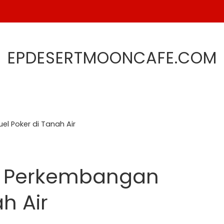
EPDESERTMOONCAFE.COM
l Poker di Tanah Air
: Perkembangan
h Air