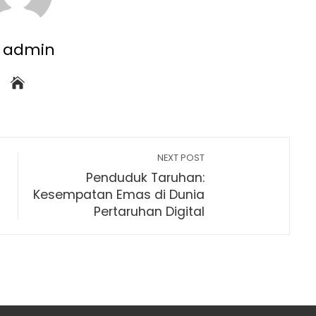
 admin
NEXT POST
Penduduk Taruhan:
Kesempatan Emas di Dunia
Pertaruhan Digital