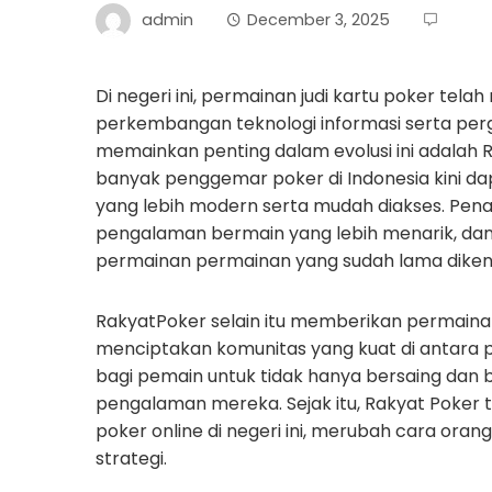
admin
December 3, 2025
Di negeri ini, permainan judi kartu poker te
perkembangan teknologi informasi serta perge
memainkan penting dalam evolusi ini adalah 
banyak penggemar poker di Indonesia kini da
yang lebih modern serta mudah diakses. Penam
pengalaman bermain yang lebih menarik, da
permainan permainan yang sudah lama diken
RakyatPoker selain itu memberikan permaina
menciptakan komunitas yang kuat di antara 
bagi pemain untuk tidak hanya bersaing dan be
pengalaman mereka. Sejak itu, Rakyat Poker 
poker online di negeri ini, merubah cara or
strategi.