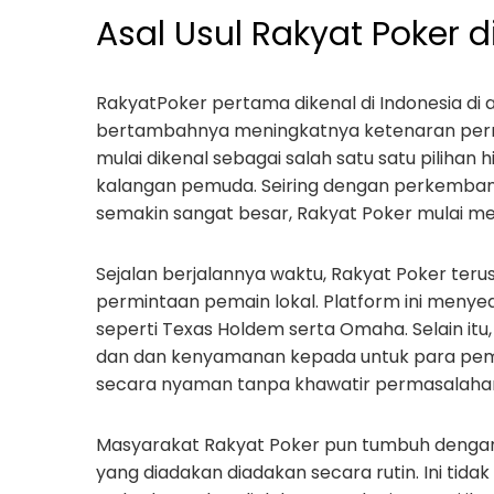
Asal Usul Rakyat Poker d
RakyatPoker pertama dikenal di Indonesia d
bertambahnya meningkatnya ketenaran permai
mulai dikenal sebagai salah satu satu pilihan
kalangan pemuda. Seiring dengan perkembanga
semakin sangat besar, Rakyat Poker mulai me
Sejalan berjalannya waktu, Rakyat Poker te
permintaan pemain lokal. Platform ini menye
seperti Texas Holdem serta Omaha. Selain i
dan dan kenyamanan kepada untuk para pem
secara nyaman tanpa khawatir permasalahan 
Masyarakat Rakyat Poker pun tumbuh denga
yang diadakan diadakan secara rutin. Ini tid