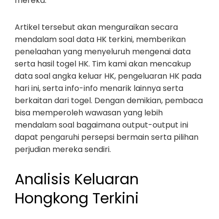
mereka.
Artikel tersebut akan menguraikan secara
mendalam soal data HK terkini, memberikan
penelaahan yang menyeluruh mengenai data
serta hasil togel HK. Tim kami akan mencakup
data soal angka keluar HK, pengeluaran HK pada
hari ini, serta info-info menarik lainnya serta
berkaitan dari togel. Dengan demikian, pembaca
bisa memperoleh wawasan yang lebih
mendalam soal bagaimana output-output ini
dapat pengaruhi persepsi bermain serta pilihan
perjudian mereka sendiri.
Analisis Keluaran
Hongkong Terkini