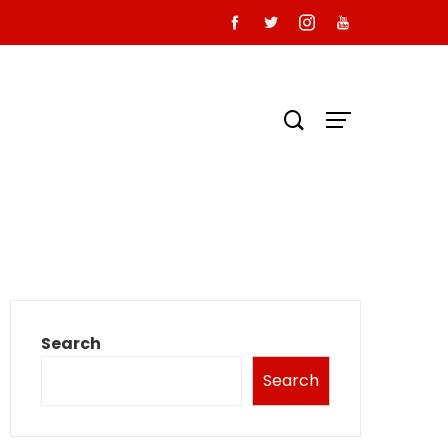
Search
Search