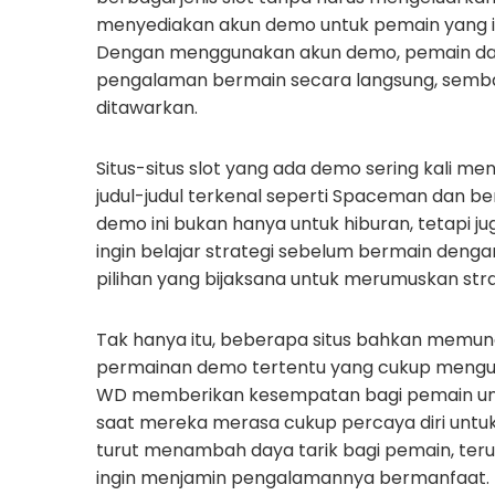
menyediakan akun demo untuk pemain yang in
Dengan menggunakan akun demo, pemain da
pengalaman bermain secara langsung, semb
ditawarkan.
Situs-situs slot yang ada demo sering kali m
judul-judul terkenal seperti Spaceman dan ber
demo ini bukan hanya untuk hiburan, tetapi j
ingin belajar strategi sebelum bermain dengan
pilihan yang bijaksana untuk merumuskan st
Tak hanya itu, beberapa situs bahkan memun
permainan demo tertentu yang cukup mengunt
WD memberikan kesempatan bagi pemain unt
saat mereka merasa cukup percaya diri untuk 
turut menambah daya tarik bagi pemain, ter
ingin menjamin pengalamannya bermanfaat.