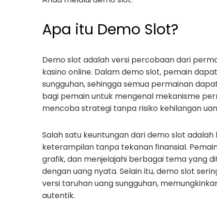
Apa itu Demo Slot?
Demo slot adalah versi percobaan dari permai
kasino online. Dalam demo slot, pemain da
sungguhan, sehingga semua permainan dapat 
bagi pemain untuk mengenal mekanisme perm
mencoba strategi tanpa risiko kehilangan uan
Salah satu keuntungan dari demo slot adal
keterampilan tanpa tekanan finansial. Pem
grafik, dan menjelajahi berbagai tema yang
dengan uang nyata. Selain itu, demo slot seri
versi taruhan uang sungguhan, memungkink
autentik.