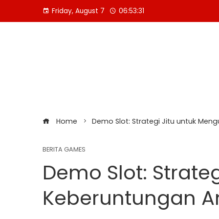
Skip
Friday, August 7
06:53:32
to
content
Home
Demo Slot: Strategi Jitu untuk Men
BERITA GAMES
Demo Slot: Strateg
Keberuntungan A