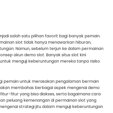
jadi salah satu pilihan favorit bagi banyak pemain.
rmainan slot tidak hanya menawarkan hiburan,
tungan. Namun, sebelum terjun ke dalam permainan
sep akun demo slot. Banyak situs slot kini
untuk menguji keberuntungan mereka tanpa risiko
gi pemain untuk merasakan pengalaman bermain
 kita akan membahas berbagai aspek mengenai demo
itur-fitur yang bisa diakses, serta bagaimana cara
n peluang kemenangan di permainan slot yang
 mengenai strategi jitu dalam menguji keberuntungan