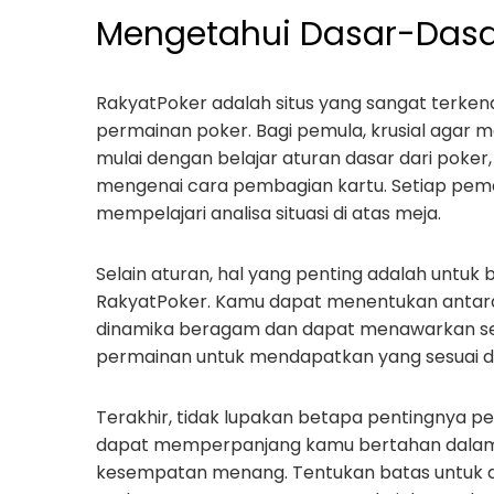
Mengetahui Dasar-Dasa
RakyatPoker adalah situs yang sangat terken
permainan poker. Bagi pemula, krusial agar 
mulai dengan belajar aturan dasar dari poker
mengenai cara pembagian kartu. Setiap pem
mempelajari analisa situasi di atas meja.
Selain aturan, hal yang penting adalah untuk 
RakyatPoker. Kamu dapat menentukan antar
dinamika beragam dan dapat menawarkan sen
permainan untuk mendapatkan yang sesuai 
Terakhir, tidak lupakan betapa pentingnya p
dapat memperpanjang kamu bertahan dalam
kesempatan menang. Tentukan batas untuk diri