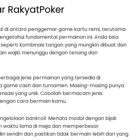
r RakyatPoker
al di antara penggemar game kartu remi, terutama
mengetahui fundamental permainan ini. Anda bisa
, seperti kombinasi tangan yang mungkin dibuat dan
ain wajib menunggu dengan tenang dan
berbagai jenis permainan yang tersedia di
a game cash dan turnamen. Masing-masing punya
sasi yang unik. Cobalah bermacam jenis
dengan cara bermain kamu.
engelolaan bankroll. Menata modal dengan bijak
 waktu lama di meja dan memperbesar
 sendiri dan pastikan tidak bermain lebih dari yang