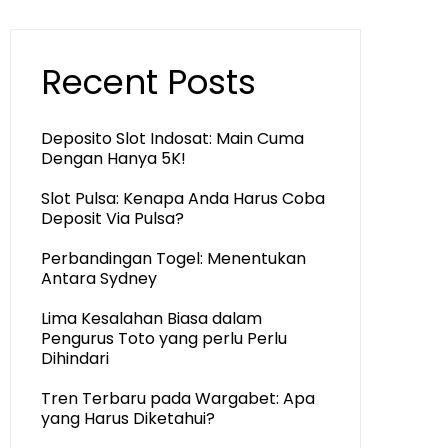
Recent Posts
Deposito Slot Indosat: Main Cuma
Dengan Hanya 5K!
Slot Pulsa: Kenapa Anda Harus Coba
Deposit Via Pulsa?
Perbandingan Togel: Menentukan
Antara Sydney
Lima Kesalahan Biasa dalam
Pengurus Toto yang perlu Perlu
Dihindari
Tren Terbaru pada Wargabet: Apa
yang Harus Diketahui?