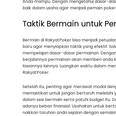
Anda mampu. Dengan mengetahui dasar-dasar
baik dalam usaha agar menjadi pemain poker y
Taktik Bermain untuk P
Bermain di RakyatPoker bisa menjadi petuala
baru agar menyiapkan taktik yang efektif. Sa
mempelajari dasar-dasar permainan. Dengan
berjalannya permainan akan memberi anda ke
lawannya lainnya. Luangkan waktu dalam menel
RakyatPoker.
Setelah itu, penting agar merawat modal den
memastikan untuk jangan bertaruh melebihi
dalam sesi bermain serta patuhi budget itu. D
adanya beban finansial. Usahakan untuk berta
naikkan taruhan anda sejalan dengan semak