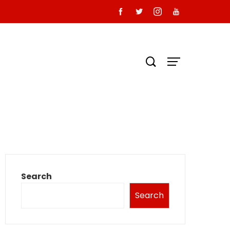
Search
Search