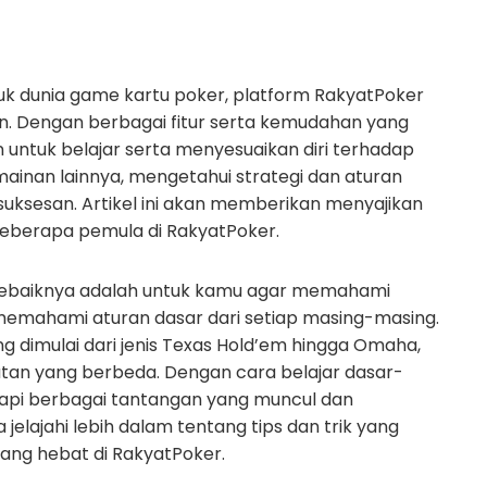
k dunia game kartu poker, platform RakyatPoker
an. Dengan berbagai fitur serta kemudahan yang
untuk belajar serta menyesuaikan diri terhadap
ainan lainnya, mengetahui strategi dan aturan
uksesan. Artikel ini akan memberikan menyajikan
beberapa pemula di RakyatPoker.
sebaiknya adalah untuk kamu agar memahami
 memahami aturan dasar dari setiap masing-masing.
g dimulai dari jenis Texas Hold’em hingga Omaha,
tan yang berbeda. Dengan cara belajar dasar-
adapi berbagai tantangan yang muncul dan
elajahi lebih dalam tentang tips dan trik yang
ang hebat di RakyatPoker.