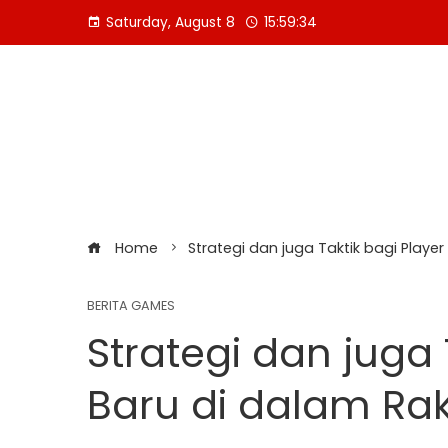
Skip
Saturday, August 8
15:59:34
to
content
Home
Strategi dan juga Taktik bagi Playe
BERITA GAMES
Strategi dan juga 
Baru di dalam Ra