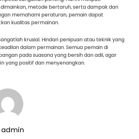
dimainkan, metode bertaruh, serta dampak dari
engan memahami peraturan, pemain dapat
an kualitas permainan.
angatlah krusial. Hindari penipuan atau teknik yang
 keadilan dalam permainan. Semua pemain di
ngan pada suasana yang bersih dan adil, agar
 yang positif dan menyenangkan.
 admin