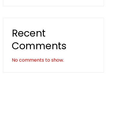
Recent
Comments
No comments to show.