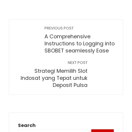
PREVIOUS POST
A Comprehensive
Instructions to Logging into
SBOBET seamlessly Ease
NEXT POST
Strategi Memilih Slot
Indosat yang Tepat untuk
Deposit Pulsa
Search