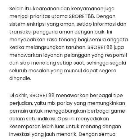
Selain itu, keamanan dan kenyamanan juga
menjadi prioritas utama SBOBET88. Dengan
sistem enkripsi yang aman, setiap informasi dan
transaksi pengguna aman dengan baik. Ini
menyebabkan rasa tenang bagi semua anggota
ketika melangsungkan taruhan. SBOBET88 juga
menawarkan layanan pelanggan yang responsif
dan siap menolong setiap saat, sehingga segala
seluruh masalah yang muncul dapat segera
dihandle.
Di akhir, SBOBET88 menawarkan berbagai tipe
perjudian, yaitu mix parlay yang memungkinkan
pemain untuk menggabungkan berbagai game
dalam satu indikasi. Opsi ini menyediakan
kesempatan lebih luas untuk menang dengan
investasi yang jauh menarik. Dengan semua