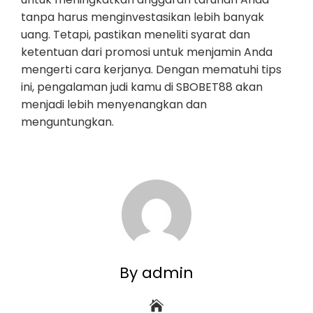
tanpa harus menginvestasikan lebih banyak
uang. Tetapi, pastikan meneliti syarat dan
ketentuan dari promosi untuk menjamin Anda
mengerti cara kerjanya. Dengan mematuhi tips
ini, pengalaman judi kamu di SBOBET88 akan
menjadi lebih menyenangkan dan
menguntungkan.
By admin