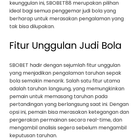
keunggulan ini, SBOBET88 merupakan pilihan
ideal bagi semua penggemar judi bola yang
berharap untuk merasakan pengalaman yang
tak bisa dilupakan.
Fitur Unggulan Judi Bola
SBOBET hadir dengan sejumlah fitur unggulan
yang menjadikan pengalaman taruhan sepak
bola semakin menarik. Salah satu fitur utama
adalah taruhan langsung, yang memungkinkan
pemain untuk memasang taruhan pada
pertandingan yang berlangsung saat ini. Dengan
opsi ini, pemain bisa merasakan ketegangan dan
pergerakan permainan secara real-time, dan
mengambil analisis segera sebelum mengambil
keputusan taruhan.