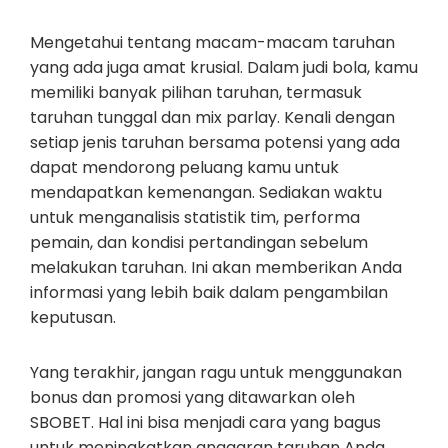
Mengetahui tentang macam-macam taruhan
yang ada juga amat krusial. Dalam judi bola, kamu
memiliki banyak pilihan taruhan, termasuk
taruhan tunggal dan mix parlay. Kenali dengan
setiap jenis taruhan bersama potensi yang ada
dapat mendorong peluang kamu untuk
mendapatkan kemenangan. Sediakan waktu
untuk menganalisis statistik tim, performa
pemain, dan kondisi pertandingan sebelum
melakukan taruhan. Ini akan memberikan Anda
informasi yang lebih baik dalam pengambilan
keputusan.
Yang terakhir, jangan ragu untuk menggunakan
bonus dan promosi yang ditawarkan oleh
SBOBET. Hal ini bisa menjadi cara yang bagus
untuk meningkatkan anggaran taruhan Anda