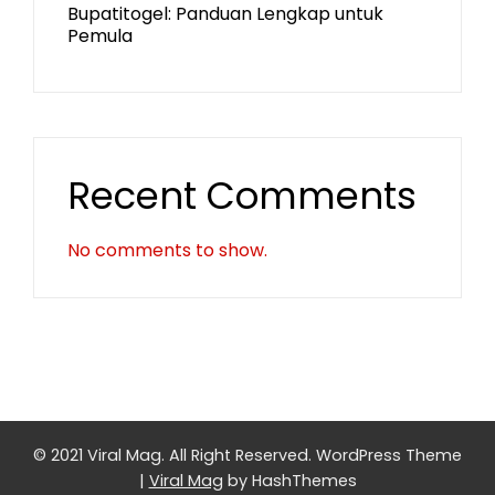
Bupatitogel: Panduan Lengkap untuk
Pemula
Recent Comments
No comments to show.
© 2021 Viral Mag. All Right Reserved.
WordPress Theme
|
Viral Mag
by HashThemes