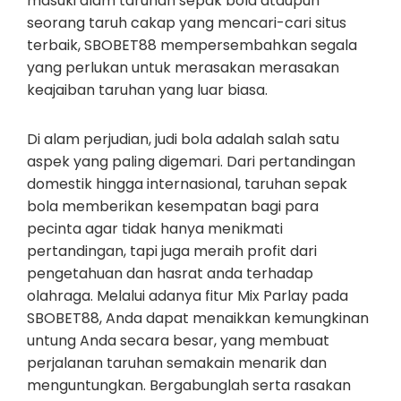
masuki alam taruhan sepak bola ataupun
seorang taruh cakap yang mencari-cari situs
terbaik, SBOBET88 mempersembahkan segala
yang perlukan untuk merasakan merasakan
keajaiban taruhan yang luar biasa.
Di alam perjudian, judi bola adalah salah satu
aspek yang paling digemari. Dari pertandingan
domestik hingga internasional, taruhan sepak
bola memberikan kesempatan bagi para
pecinta agar tidak hanya menikmati
pertandingan, tapi juga meraih profit dari
pengetahuan dan hasrat anda terhadap
olahraga. Melalui adanya fitur Mix Parlay pada
SBOBET88, Anda dapat menaikkan kemungkinan
untung Anda secara besar, yang membuat
perjalanan taruhan semakain menarik dan
menguntungkan. Bergabunglah serta rasakan