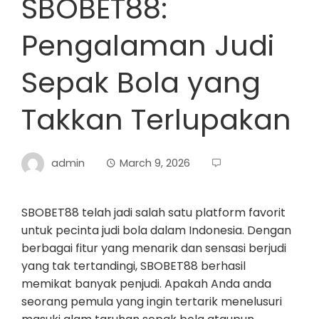
SBOBET88:
Pengalaman Judi
Sepak Bola yang
Takkan Terlupakan
admin
March 9, 2026
SBOBET88 telah jadi salah satu platform favorit
untuk pecinta judi bola dalam Indonesia. Dengan
berbagai fitur yang menarik dan sensasi berjudi
yang tak tertandingi, SBOBET88 berhasil
memikat banyak penjudi. Apakah Anda anda
seorang pemula yang ingin tertarik menelusuri