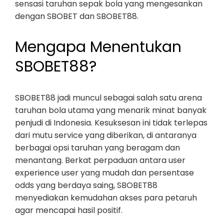
sensasi taruhan sepak bola yang mengesankan
dengan SBOBET dan SBOBET88.
Mengapa Menentukan
SBOBET88?
SBOBET88 jadi muncul sebagai salah satu arena
taruhan bola utama yang menarik minat banyak
penjudi di Indonesia. Kesuksesan ini tidak terlepas
dari mutu service yang diberikan, di antaranya
berbagai opsi taruhan yang beragam dan
menantang. Berkat perpaduan antara user
experience user yang mudah dan persentase
odds yang berdaya saing, SBOBET88
menyediakan kemudahan akses para petaruh
agar mencapai hasil positif.