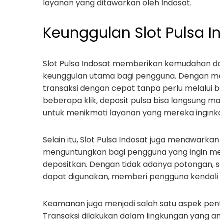
layanan yang ditawarkan oleh Indosat.
Keunggulan Slot Pulsa I
Slot Pulsa Indosat memberikan kemudahan dal
keunggulan utama bagi pengguna. Dengan me
transaksi dengan cepat tanpa perlu melalui 
beberapa klik, deposit pulsa bisa langsung
untuk menikmati layanan yang mereka ingink
Selain itu, Slot Pulsa Indosat juga menawarka
menguntungkan bagi pengguna yang ingin me
depositkan. Dengan tidak adanya potongan, s
dapat digunakan, memberi pengguna kendali 
Keamanan juga menjadi salah satu aspek penti
Transaksi dilakukan dalam lingkungan yang a