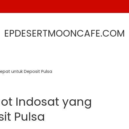
EPDESERTMOONCAFE.COM
Tepat untuk Deposit Pulsa
lot Indosat yang
it Pulsa