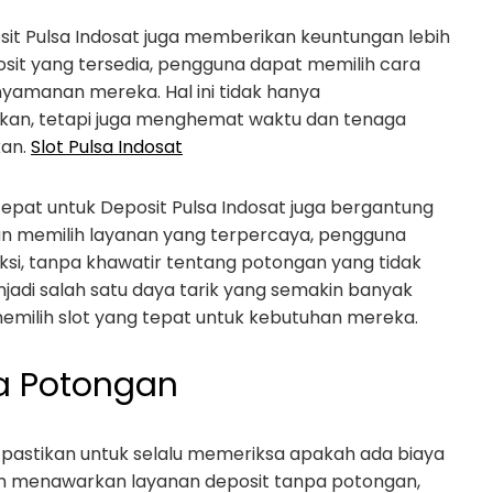
it Pulsa Indosat juga memberikan keuntungan lebih
sit yang tersedia, pengguna dapat memilih cara
yamanan mereka. Hal ini tidak hanya
kan, tetapi juga menghemat waktu dan tenaga
kan.
Slot Pulsa Indosat
 tepat untuk Deposit Pulsa Indosat juga bergantung
 memilih layanan yang terpercaya, pengguna
si, tanpa khawatir tentang potongan yang tidak
jadi salah satu daya tarik yang semakin banyak
memilih slot yang tepat untuk kebutuhan mereka.
pa Potongan
t, pastikan untuk selalu memeriksa apakah ada biaya
m menawarkan layanan deposit tanpa potongan,