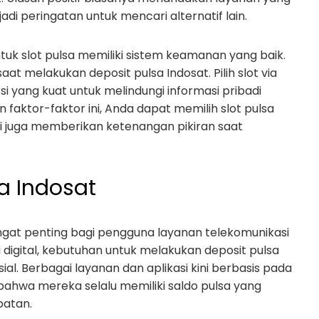
adi peringatan untuk mencari alternatif lain.
ntuk slot pulsa memiliki sistem keamanan yang baik.
at melakukan deposit pulsa Indosat. Pilih slot via
si yang kuat untuk melindungi informasi pribadi
ktor-faktor ini, Anda dapat memilih slot pulsa
 juga memberikan ketenangan pikiran saat
a Indosat
angat penting bagi pengguna layanan telekomunikasi
 digital, kebutuhan untuk melakukan deposit pulsa
l. Berbagai layanan dan aplikasi kini berbasis pada
ahwa mereka selalu memiliki saldo pulsa yang
batan.