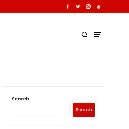
Search
Search