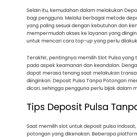
Selain itu, kemudahan dalam melakukan Depos
bagi pengguna. Melalui berbagai metode depo
yang paling sesuai dengan kebutuhan dan ken
mempermudah akses ke layanan yang diingin
untuk mencari cara top-up yang perlu dilaku
Terakhir, pentingnya memilih Slot Pulsa yang
pada aspek keamanan dan keandalan. Dengan
dapat merasa tenang saat melakukan transak
diinginkan. Deposit Pulsa Tanpa Potongan men
dicari, sehingga pengguna perlu bijak dalam 
Tips Deposit Pulsa Tan
Saat memilih slot untuk deposit pulsa Indosa
potongan yang dikenakan. Beberapa platfor