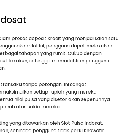
ndosat
am proses deposit kredit yang menjadi salah satu
nggunakan slot ini, pengguna dapat melakukan
berbagai tahapan yang rumit. Cukup dengan
 masuk ke akun, sehingga memudahkan pengguna
an.
n transaksi tanpa potongan. Ini sangat
maksimalkan setiap rupiah yang mereka
emua nilai pulsa yang disetor akan sepenuhnya
penuh atas saldo mereka.
ng yang ditawarkan oleh Slot Pulsa Indosat.
man, sehingga pengguna tidak perlu khawatir