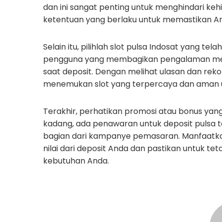
dan ini sangat penting untuk menghindari keh
ketentuan yang berlaku untuk memastikan A
Selain itu, pilihlah slot pulsa Indosat yang tel
pengguna yang membagikan pengalaman mer
saat deposit. Dengan melihat ulasan dan rek
menemukan slot yang terpercaya dan aman u
Terakhir, perhatikan promosi atau bonus yan
kadang, ada penawaran untuk deposit pulsa
bagian dari kampanye pemasaran. Manfaatka
nilai dari deposit Anda dan pastikan untuk t
kebutuhan Anda.