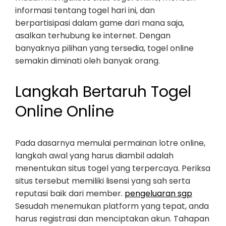
informasi tentang togel hari ini, dan
berpartisipasi dalam game dari mana saja,
asalkan terhubung ke internet. Dengan
banyaknya pilihan yang tersedia, togel online
semakin diminati oleh banyak orang.
Langkah Bertaruh Togel
Online Online
Pada dasarnya memulai permainan lotre online,
langkah awal yang harus diambil adalah
menentukan situs togel yang terpercaya. Periksa
situs tersebut memiliki lisensi yang sah serta
reputasi baik dari member.
pengeluaran sgp
Sesudah menemukan platform yang tepat, anda
harus registrasi dan menciptakan akun. Tahapan