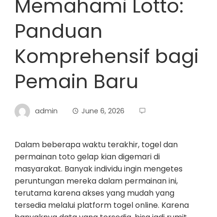
Memahami Lotto:
Panduan
Komprehensif bagi
Pemain Baru
admin
June 6, 2026
Dalam beberapa waktu terakhir, togel dan
permainan toto gelap kian digemari di
masyarakat. Banyak individu ingin mengetes
peruntungan mereka dalam permainan ini,
terutama karena akses yang mudah yang
tersedia melalui platform togel online. Karena