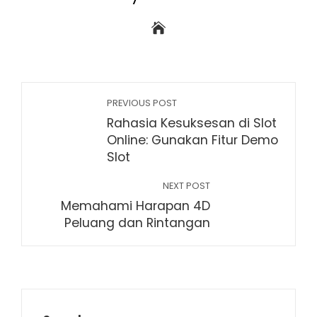
PREVIOUS POST
Rahasia Kesuksesan di Slot
Online: Gunakan Fitur Demo
Slot
NEXT POST
Memahami Harapan 4D
Peluang dan Rintangan