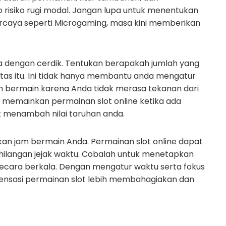
risiko rugi modal. Jangan lupa untuk menentukan
caya seperti Microgaming, masa kini memberikan
da dengan cerdik. Tentukan berapakah jumlah yang
atas itu. Ini tidak hanya membantu anda mengatur
 bermain karena Anda tidak merasa tekanan dari
memainkan permainan slot online ketika ada
t menambah nilai taruhan anda.
kan jam bermain Anda. Permainan slot online dapat
langan jejak waktu. Cobalah untuk menetapkan
secara berkala. Dengan mengatur waktu serta fokus
nsasi permainan slot lebih membahagiakan dan