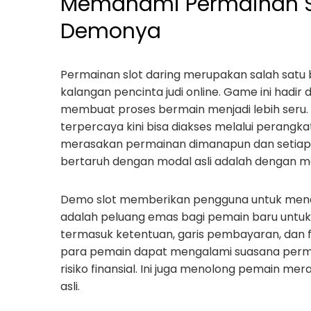
Memahami Permainan Slo
Demonya
Permainan slot daring merupakan salah satu 
kalangan pencinta judi online. Game ini hadi
membuat proses bermain menjadi lebih seru.
terpercaya kini bisa diakses melalui perang
merasakan permainan dimanapun dan setiap 
bertaruh dengan modal asli adalah dengan m
Demo slot memberikan pengguna untuk menc
adalah peluang emas bagi pemain baru untuk 
termasuk ketentuan, garis pembayaran, dan f
para pemain dapat mengalami suasana perma
risiko finansial. Ini juga menolong pemain m
asli.