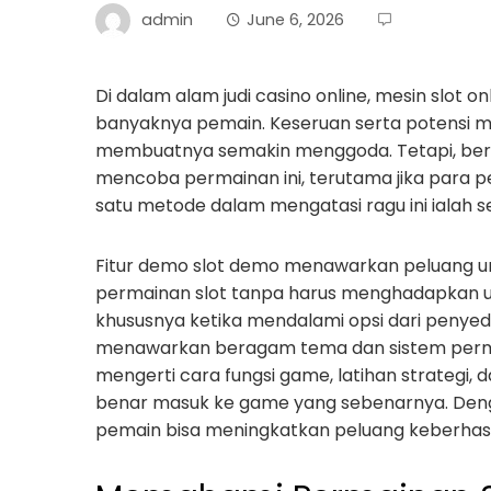
admin
June 6, 2026
Di dalam alam judi casino online, mesin slot onl
banyaknya pemain. Keseruan serta potensi me
membuatnya semakin menggoda. Tetapi, ber
mencoba permainan ini, terutama jika para pe
satu metode dalam mengatasi ragu ini ialah s
Fitur demo slot demo menawarkan peluang u
permainan slot tanpa harus menghadapkan ua
khususnya ketika mendalami opsi dari penyedi
menawarkan beragam tema dan sistem perma
mengerti cara fungsi game, latihan strategi
benar masuk ke game yang sebenarnya. Denga
pemain bisa meningkatkan peluang keberhasil