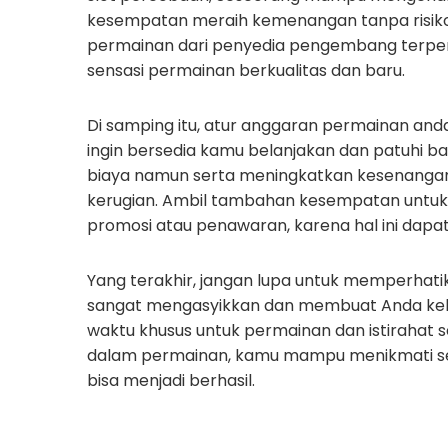
kesempatan meraih kemenangan tanpa risiko 
permainan dari penyedia pengembang terper
sensasi permainan berkualitas dan baru.
Di samping itu, atur anggaran permainan an
ingin bersedia kamu belanjakan dan patuhi b
biaya namun serta meningkatkan kesenangan
kerugian. Ambil tambahan kesempatan untuk 
promosi atau penawaran, karena hal ini dapa
Yang terakhir, jangan lupa untuk memperhati
sangat mengasyikkan dan membuat Anda kehi
waktu khusus untuk permainan dan istirahat 
dalam permainan, kamu mampu menikmati se
bisa menjadi berhasil.