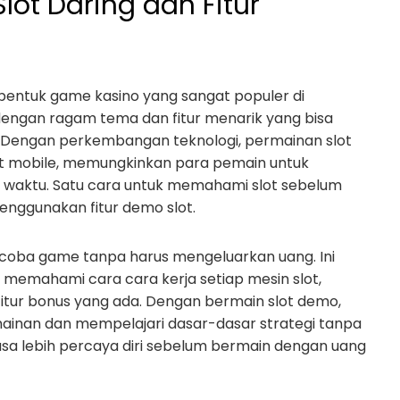
t Daring dan Fitur
bentuk game kasino yang sangat populer di
r dengan ragam tema dan fitur menarik yang bisa
 Dengan perkembangan teknologi, permainan slot
kat mobile, memungkinkan para pemain untuk
waktu. Satu cara untuk memahami slot sebelum
enggunakan fitur demo slot.
oba game tanpa harus mengeluarkan uang. Ini
memahami cara cara kerja setiap mesin slot,
itur bonus yang ada. Dengan bermain slot demo,
inan dan mempelajari dasar-dasar strategi tanpa
erasa lebih percaya diri sebelum bermain dengan uang