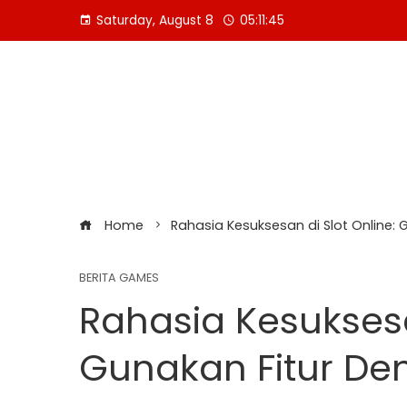
Skip
Saturday, August 8
05:11:45
to
content
Home
Rahasia Kesuksesan di Slot Online: 
BERITA GAMES
Rahasia Kesuksesa
Gunakan Fitur De