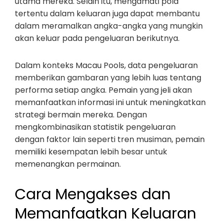
utama mereka. Selain itu, mengamati pola
tertentu dalam keluaran juga dapat membantu
dalam meramalkan angka-angka yang mungkin
akan keluar pada pengeluaran berikutnya.
Dalam konteks Macau Pools, data pengeluaran
memberikan gambaran yang lebih luas tentang
performa setiap angka. Pemain yang jeli akan
memanfaatkan informasi ini untuk meningkatkan
strategi bermain mereka. Dengan
mengkombinasikan statistik pengeluaran
dengan faktor lain seperti tren musiman, pemain
memiliki kesempatan lebih besar untuk
memenangkan permainan.
Cara Mengakses dan
Memanfaatkan Keluaran