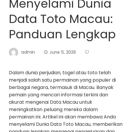
Menyelami Dunia
Data Toto Macau:
Panduan Lengkap
admin
June 5, 2026
Dalam dunia perjudian, togel atau toto telah
menjadi salah satu permainan yang populer di
berbagai negara, termasuk di Macau. Banyak
pemain yang mencari informasi terkini dan
akurat mengenai Data Macau untuk
meningkatkan peluang mereka dalam
permainan ini. Artikel ini akan membawa Anda
menyelami Dunia Data Toto Macau, memberikan
panduan lengkap mengenai pengeluaran dan