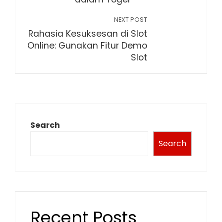
NEXT POST
Rahasia Kesuksesan di Slot
Online: Gunakan Fitur Demo
Slot
Search
Search
Recent Posts