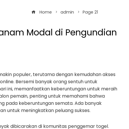
Home
admin
Page 21
nanam Modal di Pengundian
 semakin populer, terutama dengan kemudahan akses
 online. Bersemi banyak orang sentuh untuk
ri ini, memanfaatkan keberuntungan untuk meraih
a calon pemain, penting untuk memahami bahwa
tung pada keberuntungan semata. Ada banyak
kan untuk meningkatkan peluang sukses.
anyak dibicarakan di komunitas penggemar togel.