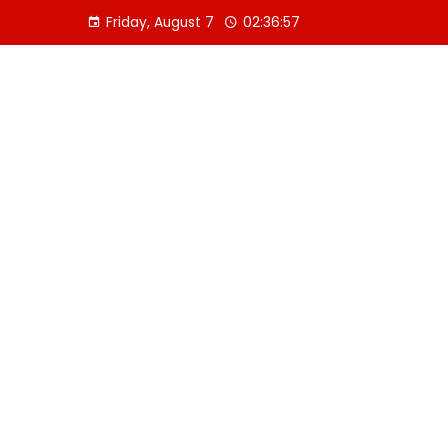
Skip
Friday, August 7
02:36:58
to
content