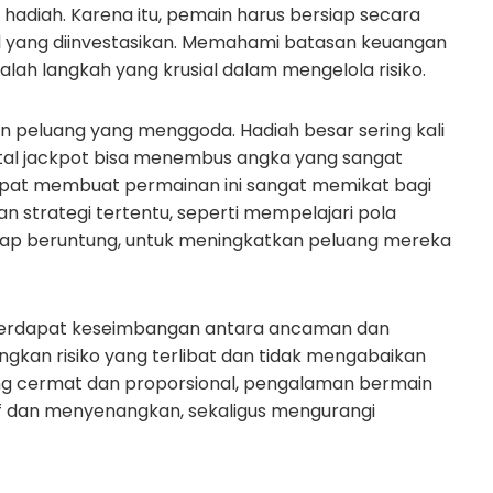
hadiah. Karena itu, pemain harus bersiap secara
ial yang diinvestasikan. Memahami batasan keuangan
ah langkah yang krusial dalam mengelola risiko.
an peluang yang menggoda. Hadiah besar sering kali
otal jackpot bisa menembus angka yang sangat
apat membuat permainan ini sangat memikat bagi
strategi tertentu, seperti mempelajari pola
ap beruntung, untuk meningkatkan peluang mereka
, terdapat keseimbangan antara ancaman dan
gkan risiko yang terlibat dan tidak mengabaikan
g cermat dan proporsional, pengalaman bermain
tif dan menyenangkan, sekaligus mengurangi