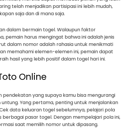
ing telah menjadikan partisipasi ini lebih mudah,
apan saja dan di mana saja.
san dalam bermain togel. Walaupun faktor
a, pemain harus mengingat bahwa ini adalah jenis
arut dalam nomor adalah rahasia untuk menikmati
ngan memahami elemen-elemen ini, pemain dapat
asil yang lebih positif dalam togel hari ini.
Toto Online
an pendekatan yang supaya kamu bisa mengurangi
n untung. Yang pertama, penting untuk menjalankan
ek data keluaran togel sebelumnya, pelajari pola
s berbagai pasar togel. Dengan mempelajari pola ini,
ormasi saat memilih nomor untuk dipasang.