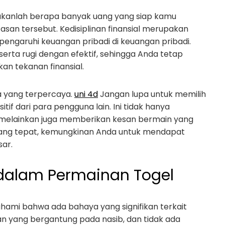
tukanlah berapa banyak uang yang siap kamu
asan tersebut. Kedisiplinan finansial merupakan
engaruhi keuangan pribadi di keuangan pribadi.
 serta rugi dengan efektif, sehingga Anda tetap
n tekanan finansial.
a yang terpercaya.
uni 4d
Jangan lupa untuk memilih
tif dari para pengguna lain. Ini tidak hanya
melainkan juga memberikan kesan bermain yang
ang tepat, kemungkinan Anda untuk mendapat
sar.
dalam Permainan Togel
hami bahwa ada bahaya yang signifikan terkait
dian yang bergantung pada nasib, dan tidak ada