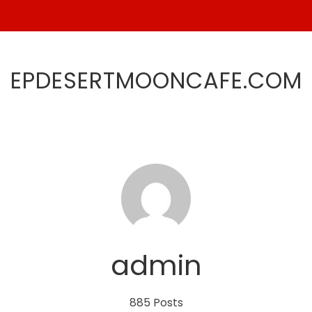
EPDESERTMOONCAFE.COM
admin
885 Posts